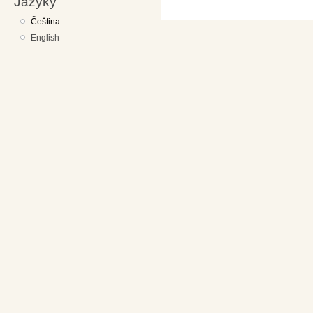
Jazyky
Čeština
English