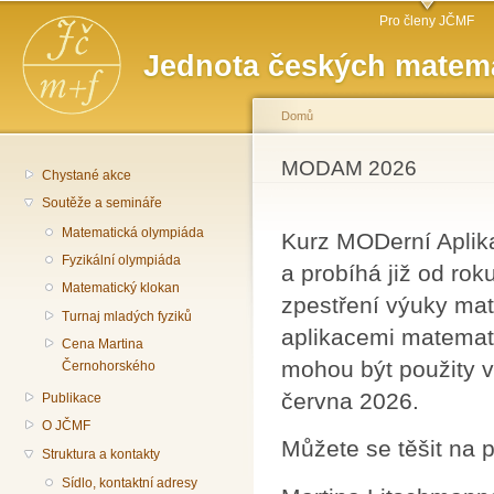
Hlavní menu
Př
Pro členy JČMF
hl
Jednota českých matema
o
Domů
Jste zde
MODAM 2026
Chystané akce
Soutěže a semináře
Matematická olympiáda
Kurz MODerní Aplika
Fyzikální olympiáda
a probíhá již od ro
Matematický klokan
zpestření výuky mat
Turnaj mladých fyziků
aplikacemi matemati
Cena Martina
mohou být použity v
Černohorského
června 2026.
Publikace
O JČMF
Můžete se těšit na 
Struktura a kontakty
Sídlo, kontaktní adresy