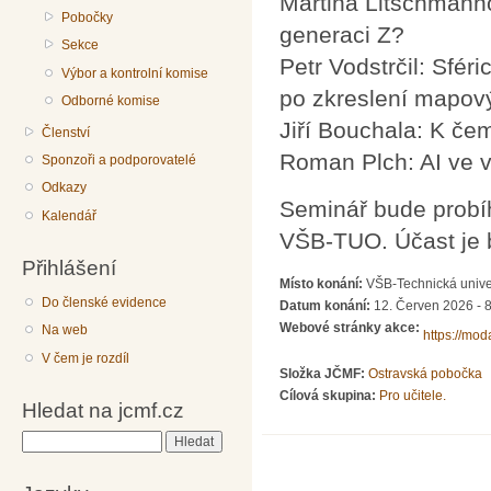
Martina Litschmannov
Pobočky
generaci Z?
Sekce
Petr Vodstrčil: Sfér
Výbor a kontrolní komise
po zkreslení mapový
Odborné komise
Jiří Bouchala: K če
Členství
Roman Plch: AI ve v
Sponzoři a podporovatelé
Odkazy
Seminář bude probíh
Kalendář
VŠB-TUO. Účast je 
Přihlášení
Místo konání:
VŠB-Technická univer
Do členské evidence
Datum konání:
12. Červen 2026 - 
Webové stránky akce:
Na web
https://mo
V čem je rozdíl
Složka JČMF:
Ostravská pobočka
Cílová skupina:
Pro učitele.
Hledat na jcmf.cz
Hledat