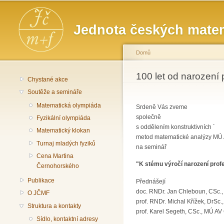
Hlavní menu
Jednota českých matem
Domů
Jste zde
100 let od narození
Chystané akce
Soutěže a semináře
Matematická olympiáda
Srdeně Vás zveme
společně
Fyzikální olympiáda
s oddělením konstruktivních ´
Matematický klokan
metod matematické analýzy MÚ
Turnaj mladých fyziků
na seminář
Cena Martina
"K stému výročí narození prof
Černohorského
Publikace
Přednášejí
doc. RNDr. Jan Chleboun, CSc.
O JČMF
prof. RNDr. Michal Křížek, DrSc
Struktura a kontakty
prof. Karel Segeth, CSc., MÚ AV
Sídlo, kontaktní adresy