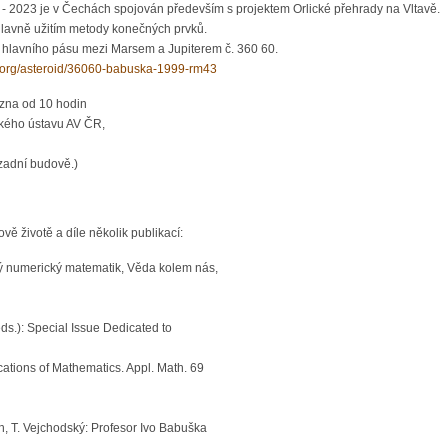
- 2023 je v Čechách spojován především s projektem Orlické přehrady na Vltavě.
lavně užitím metody konečných prvků.
hlavního pásu mezi Marsem a Jupiterem č. 360 60.
.org/asteroid/36060-babuska-1999-rm43
ezna od 10 hodin
kého ústavu AV ČR,
zadní budově.)
ě životě a díle několik publikací:
tý numerický matematik, Věda kolem nás,
eds.): Special Issue Dedicated to
cations of Mathematics. Appl. Math. 69
h, T. Vejchodský: Profesor Ivo Babuška