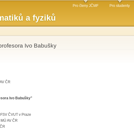
Přejít k
Pro členy JČMF
Pro studenty
hlavnímu
atiků a fyziků
obsahu
 profesora Ivo Babušky
 AV ČR
esora Ivo Babušky"
, FSV ČVUT v Praze
., MÚ AV ČR
 ČR