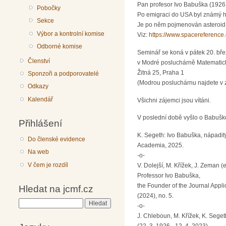
Pan profesor Ivo Babuška (1926 
Pobočky
Po emigraci do USA byl známý h
Sekce
Je po něm pojmenován asteroid 
Výbor a kontrolní komise
Viz:
https://www.spacereference
Odborné komise
Seminář se koná v pátek 20. bř
Členství
v Modré posluchárně Matematic
Žitná 25, Praha 1
Sponzoři a podporovatelé
(Modrou posluchárnu najdete v 
Odkazy
Kalendář
Všichni zájemci jsou vítáni.
V poslední době vyšlo o Babuškov
Přihlášení
K. Segeth: Ivo Babuška, nápadi
Do členské evidence
Academia, 2025.
Na web
-o-
V čem je rozdíl
V. Dolejší, M. Křížek, J. Zeman (
Professor Ivo Babuška,
the Founder of the Journal Appli
Hledat na jcmf.cz
(2024), no. 5.
Hledat
-o-
J. Chleboun, M. Křížek, K. Seget
(22. 3. 1926 - 12. 4. 2023).