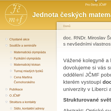
Hlavní menu
Př
Pro členy JČMF
hl
Jednota českých matema
o
Domů
Jste zde
doc. RNDr. Miroslav Šu
Chystané akce
s nevšedními vlastnos
Soutěže a semináře
Matematická olympiáda
Fyzikální olympiáda
Vážené kolegyně a 
Matematický klokan
dovolujeme si vás s
Turnaj mladých fyziků
oddělení JČMF pobo
Cena Martina
kterém vystoupí
doc
Černohorského
univerzity v Liberc
Publikace
O JČMF
Strukturované svět
Struktura a kontakty
Sídlo, kontaktní adresy
Abstrakt: Optické s