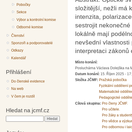
Pobočky
složitější, nežli má
Sekce
intenzita, polarizac
Výbor a kontrolní komise
sestrojit nekonečné 
Odborné komise
lokálně mají podéln
Členství
nevšední vlastnosti
Sponzoři a podporovatelé
interpretaci zákonů 
Odkazy
Kalendář
Místo konání:
Posluchárna Václava Dolejška na Mat
Přihlášení
Datum konání:
15. Říjen 2025 - 17
Složka JČMF:
Pražská pobočka
Do členské evidence
Fyzikální oddělení 
Na web
Matematické odděle
V čem je rozdíl
Pedagogické odděle
Cílová skupina:
Pro členy JČMF.
Hledat na jcmf.cz
Pro učitele.
Pro žáky a student
Hledat
Pro vědce a výzku
Pro odbornou i lai