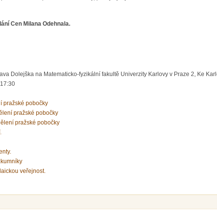
ání Cen Milana Odehnala.
va Dolejška na Matematicko-fyzikální fakultě Univerzity Karlovy v Praze 2, Ke Karlo
 17:30
ní pražské pobočky
ělení pražské pobočky
ělení pražské pobočky
.
enty.
zkumníky
laickou veřejnost.