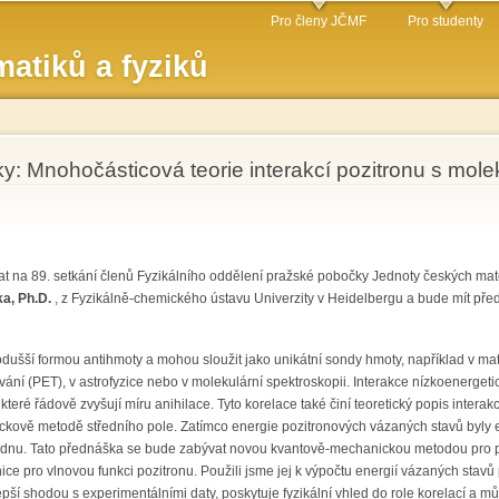
Přejít k
Pro členy JČMF
Pro studenty
hlavnímu
atiků a fyziků
obsahu
y: Mnohočásticová teorie interakcí pozitronu s mole
t na 89. setkání členů Fyzikálního oddělení pražské pobočky Jednoty českých mat
ka, Ph.D.
, z Fyzikálně-chemického ústavu Univerzity v Heidelbergu a bude mít př
odušší formou antihmoty a mohou sloužit jako unikátní sondy hmoty, například v mate
ání (PET), v astrofyzice nebo v molekulární spektroskopii. Interakce nízkoenerget
teré řádově zvyšují míru anihilace. Tyto korelace také činí teoretický popis inter
ckově metodě středního pole. Zatímco energie pozitronových vázaných stavů byly 
ednu. Tato přednáška se bude zabývat novou kvantově-mechanickou metodou pro po
ce pro vlnovou funkci pozitronu. Použili jsme jej k výpočtu energií vázaných stavů
pší shodou s experimentálními daty, poskytuje fyzikální vhled do role korelací a mů