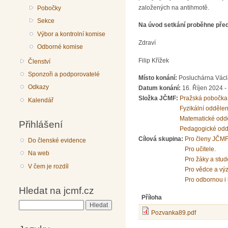
založených na antihmotě.
Pobočky
Sekce
Na úvod setkání proběhne před
Výbor a kontrolní komise
Zdraví
Odborné komise
Filip Křížek
Členství
Sponzoři a podporovatelé
Místo konání:
Posluchárna Václa
Odkazy
Datum konání:
16. Říjen 2024 -
Složka JČMF:
Pražská pobočka
Kalendář
Fyzikální odděle
Matematické odd
Přihlášení
Pedagogické odd
Cílová skupina:
Pro členy JČMF
Do členské evidence
Pro učitele.
Na web
Pro žáky a stud
V čem je rozdíl
Pro vědce a vý
Pro odbornou i 
Hledat na jcmf.cz
Příloha
Hledat
Pozvanka89.pdf