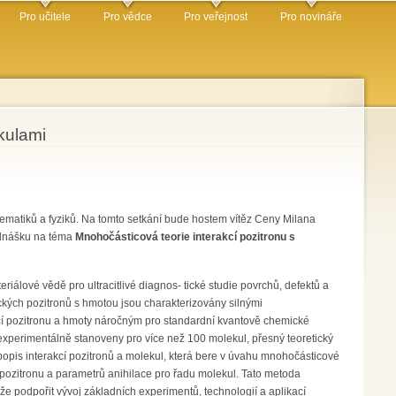
Pro učitele
Pro vědce
Pro veřejnost
Pro novináře
kulami
ematiků a fyziků. Na tomto setkání bude hostem vítěz Ceny Milana
ednášku na téma
Mnohočásticová teorie interakcí pozitronu s
riálové vědě pro ultracitlivé diagnos- tické studie povrchů, defektů a
ických pozitronů s hmotou jsou charakterizovány silnými
akcí pozitronu a hmoty náročným pro standardní kvantově chemické
experimentálně stanoveny pro více než 100 molekul, přesný teoretický
pis interakcí pozitronů a molekul, která bere v úvahu mnohočásticové
 pozitronu a parametrů anihilace pro řadu molekul. Tato metoda
že podpořit vývoj základních experimentů, technologií a aplikací