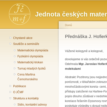
Hlavní menu
Jednota českých matem
Domů
Jste zde
Přednáška J. Hofierk
Chystané akce
Soutěže a semináře
Matematická olympiáda
Vážené kolegyně a kolegové,
Fyzikální olympiáda
dovolujeme si vás srdečně pozva
Matematický klokan
Odehnala
Mgr. Jaroslav Hofier
Turnaj mladých fyziků
molekulami
Cena Martina
Abstrakt: Pozitrony jsou nejjedn
Černohorského
poréznosti, v lékařském zobrazov
Publikace
mnohočásticovými korela- cemi, k
přístupy založené na Hartree-Fo
O JČMF
popis dlouho zůstával v nedohl
Struktura a kontakty
korelace řešením Dysonovy rovni
Sídlo, kontaktní adresy
poskytuje výsledky s dosud nejle