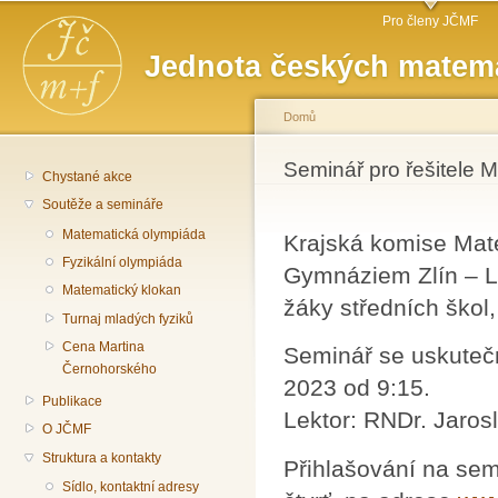
Hlavní menu
Př
Pro členy JČMF
hl
Jednota českých matema
o
Domů
Jste zde
Seminář pro řešitele 
Chystané akce
Soutěže a semináře
Matematická olympiáda
Krajská komise Mat
Fyzikální olympiáda
Gymnáziem Zlín – Le
Matematický klokan
žáky středních škol
Turnaj mladých fyziků
Cena Martina
Seminář se uskutečn
Černohorského
2023 od 9:15.
Publikace
Lektor: RNDr. Jaros
O JČMF
Struktura a kontakty
Přihlašování na sem
Sídlo, kontaktní adresy