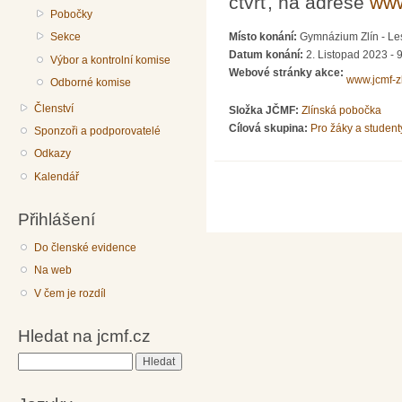
čtvrť, na adrese
www
Pobočky
Sekce
Místo konání:
Gymnázium Zlín - Les
Datum konání:
2. Listopad 2023 - 
Výbor a kontrolní komise
Webové stránky akce:
www.jcmf-zl
Odborné komise
Členství
Složka JČMF:
Zlínská pobočka
Cílová skupina:
Pro žáky a student
Sponzoři a podporovatelé
Odkazy
Kalendář
Přihlášení
Do členské evidence
Na web
V čem je rozdíl
Hledat na jcmf.cz
Hledat