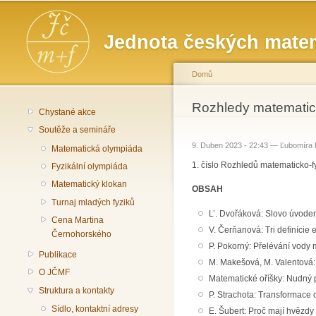
Hlavní menu
Jednota českých matem
Domů
Jste zde
Rozhledy matematick
Chystané akce
Soutěže a semináře
9. Duben 2023 - 22:43 —
Ľubomíra
Matematická olympiáda
1. číslo Rozhledů matematicko-fy
Fyzikální olympiáda
Matematický klokan
OBSAH
Turnaj mladých fyziků
L’. Dvořáková: Slovo úvod
Cena Martina
V. Čerňanová: Tri definície 
Černohorského
P. Pokorný: Přelévání vody 
Publikace
M. Makešová, M. Valentová: 
O JČMF
Matematické oříšky: Nudný 
Struktura a kontakty
P. Strachota: Transformace o
Sídlo, kontaktní adresy
E. Šubert: Proč mají hvězd