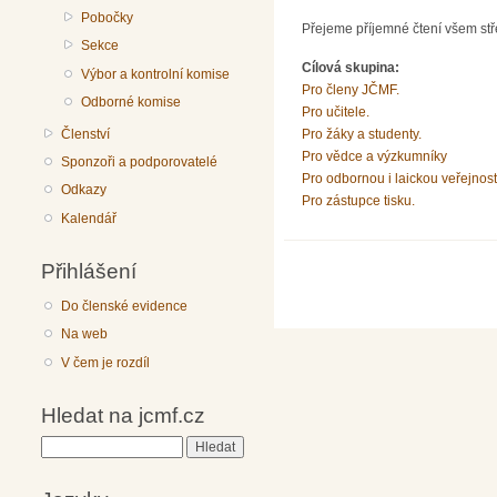
Pobočky
Přejeme příjemné čtení všem stře
Sekce
Cílová skupina:
Výbor a kontrolní komise
Pro členy JČMF.
Odborné komise
Pro učitele.
Členství
Pro žáky a studenty.
Pro vědce a výzkumníky
Sponzoři a podporovatelé
Pro odbornou i laickou veřejnost
Odkazy
Pro zástupce tisku.
Kalendář
Přihlášení
Do členské evidence
Na web
V čem je rozdíl
Hledat na jcmf.cz
Hledat