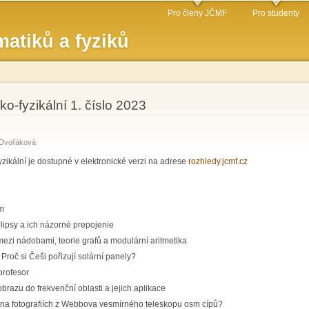
Přejít k
Pro členy JČMF
Pro studenty
hlavnímu
atiků a fyziků
obsahu
o-fyzikální 1. číslo 2023
 Dvořáková
zikální je dostupné v elektronické verzi na adrese
rozhledy.jcmf.cz
em
elipsy a ich názorné prepojenie
mezi nádobami, teorie grafů a modulární aritmetika
Proč si Češi pořizují solární panely?
profesor
brazu do frekvenční oblasti a jejich aplikace
y na fotografiích z Webbova vesmírného teleskopu osm cípů?