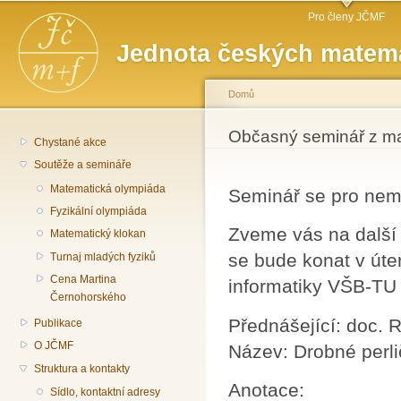
Hlavní menu
Př
Pro členy JČMF
hl
Jednota českých matema
o
Domů
Jste zde
Občasný seminář z ma
Chystané akce
Soutěže a semináře
Matematická olympiáda
Seminář se pro nemo
Fyzikální olympiáda
Zveme vás na další
Matematický klokan
se bude konat v úte
Turnaj mladých fyziků
Cena Martina
informatiky VŠB-TU
Černohorského
Přednášející: doc. 
Publikace
O JČMF
Název: Drobné perlič
Struktura a kontakty
Anotace:
Sídlo, kontaktní adresy