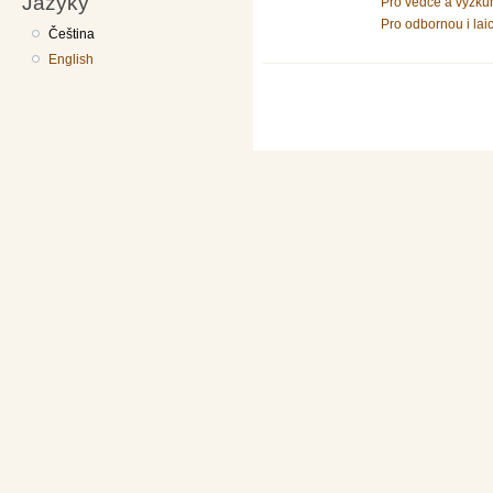
Jazyky
Pro vědce a výzku
Pro odbornou i lai
Čeština
English