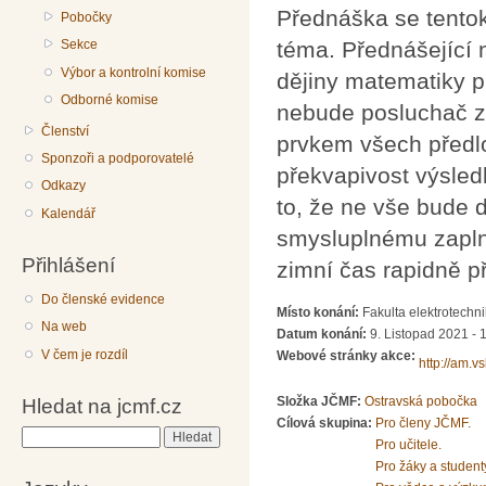
Přednáška se tentok
Pobočky
Sekce
téma. Přednášející n
Výbor a kontrolní komise
dějiny matematiky p
Odborné komise
nebude posluchač z
Členství
prvkem všech předl
Sponzoři a podporovatelé
překvapivost výsled
Odkazy
to, že ne vše bude 
Kalendář
smysluplnému zapln
Přihlášení
zimní čas rapidně př
Do členské evidence
Místo konání:
Fakulta elektrotechn
Na web
Datum konání:
9. Listopad 2021 - 
V čem je rozdíl
Webové stránky akce:
http://am.v
Složka JČMF:
Ostravská pobočka
Hledat na jcmf.cz
Cílová skupina:
Pro členy JČMF.
Hledat
Pro učitele.
Pro žáky a student