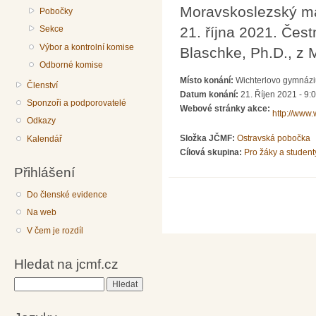
Moravskoslezský ma
Pobočky
Sekce
21. října 2021. Čes
Výbor a kontrolní komise
Blaschke, Ph.D., z
Odborné komise
Místo konání:
Wichterlovo gymnázi
Členství
Datum konání:
21. Říjen 2021 - 9:
Sponzoři a podporovatelé
Webové stránky akce:
http://www
Odkazy
Složka JČMF:
Ostravská pobočka
Kalendář
Cílová skupina:
Pro žáky a student
Přihlášení
Do členské evidence
Na web
V čem je rozdíl
Hledat na jcmf.cz
Hledat