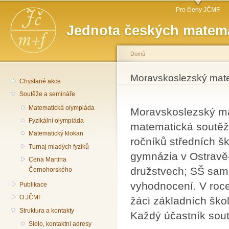
Hlavní menu
Př
Pro členy JČMF
hl
Jednota českých matema
o
Domů
Jste zde
Moravskoslezský mat
Chystané akce
Soutěže a semináře
Matematická olympiáda
Moravskoslezský ma
Fyzikální olympiáda
matematická soutěž 
Matematický klokan
ročníků středních š
Turnaj mladých fyziků
gymnázia v Ostravě-
Cena Martina
družstvech; SŠ samo
Černohorského
vyhodnocení. V roc
Publikace
O JČMF
žáci základních ško
Struktura a kontakty
Každý účastník sout
Sídlo, kontaktní adresy