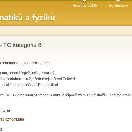
Přejít k
Pro členy JČMF
Pro studenty
hlavnímu
atiků a fyziků
obsahu
le FO kategorie B
 probíhat v následujících dnech:
odou, přednášející Ondřej Životský
základ k úlohám 1 a 2, přednášející Josef Poláček
ní oscilátor, přednášející Radim Uhlář
ve 14:00 v programu Microsoft Teams. V případě zájmu o přednášku pošlete email
- 14:00
.vsb.cz//jcmf.html
ka