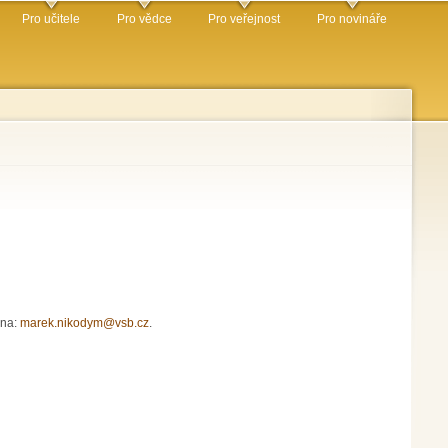
Pro učitele
Pro vědce
Pro veřejnost
Pro novináře
 na:
marek.nikodym@vsb.cz
.