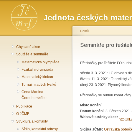
Hlavní menu
Jednota českých matem
Domů
Jste zde
Semináře pro řešite
Chystané akce
Soutěže a semináře
Matematická olympiáda
Přednášky pro řešitele FO budou
Fyzikální olympiáda
středa 3. 3. 2021: LC obvod s di
Matematický klokan
čtvrtek 11. 3. 2021: Teoretický 
Turnaj mladých fyziků
úterý 23. 3.2021: Plynový lineár
Cena Martina
Přednášky se budou konat vždy 
Černohorského
Místo konání:
Publikace
Datum konání:
3. Březen 2021 
O JČMF
Webové stránky akce:
http://kf
Struktura a kontakty
Sídlo, kontaktní adresy
Složka JČMF:
Ostravská poboč