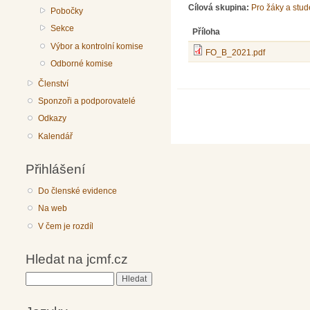
Cílová skupina:
Pro žáky a stud
Pobočky
Sekce
Příloha
Výbor a kontrolní komise
FO_B_2021.pdf
Odborné komise
Členství
Sponzoři a podporovatelé
Odkazy
Kalendář
Přihlášení
Do členské evidence
Na web
V čem je rozdíl
Hledat na jcmf.cz
Hledat