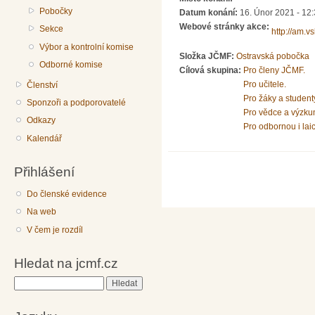
Pobočky
Datum konání:
16. Únor 2021 - 12
Webové stránky akce:
Sekce
http://am.v
Výbor a kontrolní komise
Složka JČMF:
Ostravská pobočka
Odborné komise
Cílová skupina:
Pro členy JČMF.
Pro učitele.
Členství
Pro žáky a student
Sponzoři a podporovatelé
Pro vědce a výzku
Odkazy
Pro odbornou i lai
Kalendář
Přihlášení
Do členské evidence
Na web
V čem je rozdíl
Hledat na jcmf.cz
Hledat