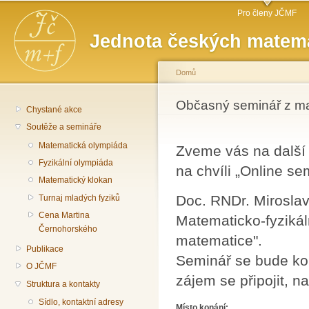
Hlavní menu
Př
Pro členy JČMF
hl
Jednota českých matema
o
Domů
Jste zde
Občasný seminář z m
Chystané akce
Soutěže a semináře
Matematická olympiáda
Zveme vás na další
Fyzikální olympiáda
na chvíli „Online s
Matematický klokan
Doc. RNDr. Miroslav
Turnaj mladých fyziků
Cena Martina
Matematicko-fyzikál
Černohorského
matematice".
Publikace
Seminář se bude kon
O JČMF
zájem se připojit, n
Struktura a kontakty
Sídlo, kontaktní adresy
Místo konání: