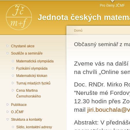
Hlavní menu
Př
Pro členy JČMF
hl
Jednota českých matema
o
Domů
Jste zde
Občasný seminář z m
Chystané akce
Soutěže a semináře
Matematická olympiáda
Zveme vás na další
Fyzikální olympiáda
na chvíli „Online s
Matematický klokan
Doc. RNDr. Mirko R
Turnaj mladých fyziků
Cena Martina
"Nerušte mé Fordovy
Černohorského
12.30 hodin přes Zoo
Publikace
mail
jiri.bouchala@
O JČMF
Struktura a kontakty
Abstrakt: V předná
Sídlo, kontaktní adresy