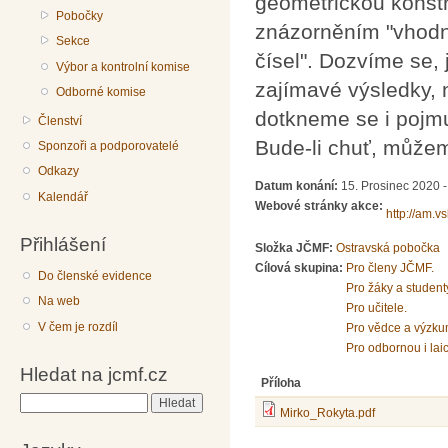
geometrickou konstr
Pobočky
znázorněním "vhod
Sekce
čísel". Dozvíme se, 
Výbor a kontrolní komise
zajímavé výsledky, 
Odborné komise
dotkneme se i pojmu
Členství
Bude-li chuť, můžem
Sponzoři a podporovatelé
Odkazy
Datum konání:
15. Prosinec 2020 -
Kalendář
Webové stránky akce:
http://am.v
Přihlášení
Složka JČMF:
Ostravská pobočka
Cílová skupina:
Pro členy JČMF.
Do členské evidence
Pro žáky a student
Na web
Pro učitele.
V čem je rozdíl
Pro vědce a výzku
Pro odbornou i lai
Hledat na jcmf.cz
Příloha
Hledat
Mirko_Rokyta.pdf