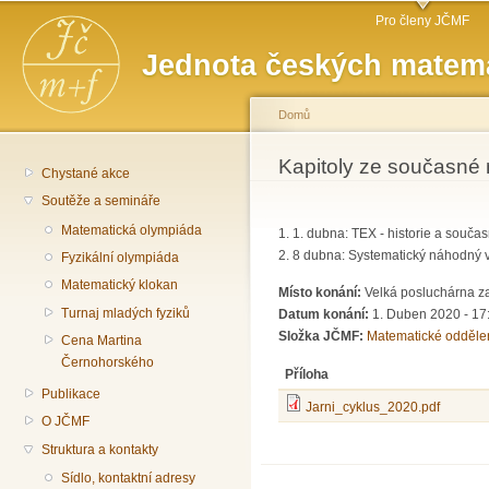
Hlavní menu
Př
Pro členy JČMF
hl
Jednota českých matema
o
Domů
Jste zde
Kapitoly ze současné 
Chystané akce
Soutěže a semináře
Matematická olympiáda
1. 1. dubna: TEX - historie a souča
2. 8 dubna: Systematický náhodný v
Fyzikální olympiáda
Matematický klokan
Místo konání:
Velká posluchárna z
Turnaj mladých fyziků
Datum konání:
1. Duben 2020 - 17
Složka JČMF:
Matematické odděle
Cena Martina
Černohorského
Příloha
Publikace
Jarni_cyklus_2020.pdf
O JČMF
Struktura a kontakty
Sídlo, kontaktní adresy