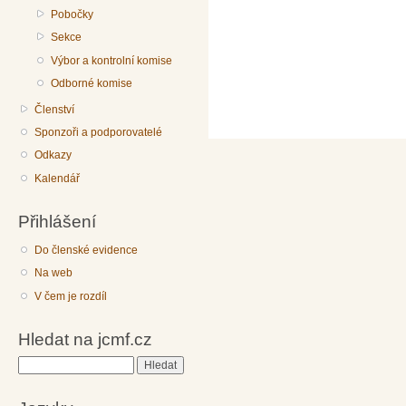
Pobočky
Sekce
Výbor a kontrolní komise
Odborné komise
Členství
Sponzoři a podporovatelé
Odkazy
Kalendář
Přihlášení
Do členské evidence
Na web
V čem je rozdíl
Hledat na jcmf.cz
Hledat