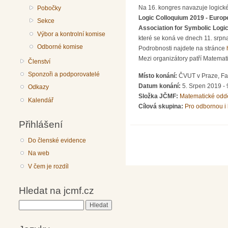
Na 16. kongres navazuje logick
Pobočky
Logic Colloquium 2019 - Euro
Sekce
Association for Symbolic Logi
Výbor a kontrolní komise
které se koná ve dnech 11. srpn
Odborné komise
Podrobnosti najdete na stránce
Mezi organizátory patří Matemat
Členství
Sponzoři a podporovatelé
Místo konání:
ČVUT v Praze, Fak
Datum konání:
5. Srpen 2019 - 
Odkazy
Složka JČMF:
Matematické odd
Kalendář
Cílová skupina:
Pro odbornou i 
Přihlášení
Do členské evidence
Na web
V čem je rozdíl
Hledat na jcmf.cz
Hledat