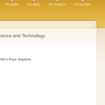
Pro učitele
Pro vědce
Pro veřejnost
Pro novináře
Science and Technology
ČVUT v Praze -Dejvicích.