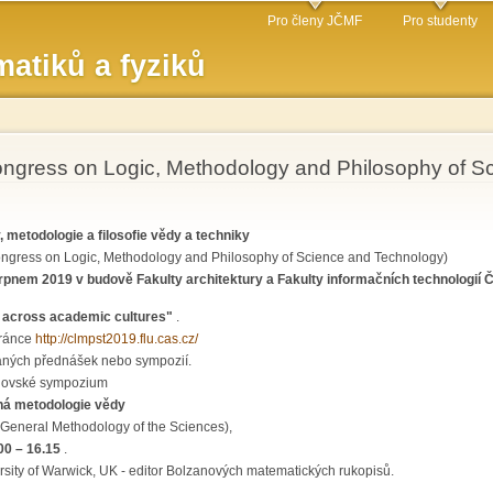
Přejít k
Pro členy JČMF
Pro studenty
hlavnímu
atiků a fyziků
obsahu
Congress on Logic, Methodology and Philosophy of 
 metodologie a filosofie vědy a techniky
ongress on Logic, Methodology and Philosophy of Science and Technology)
srpnem 2019 v budově Fakulty architektury a Fakulty informačních technologií 
g across academic cultures"
.
tránce
http://clmpst2019.flu.cas.cz/
aných přednášek nebo sympozií.
anovské sympozium
ná metodologie vědy
 General Methodology of the Sciences),
00 – 16.15
.
rsity of Warwick, UK - editor Bolzanových matematických rukopisů.