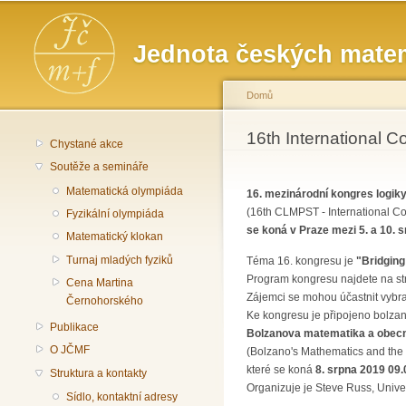
Hlavní menu
Jednota českých matem
Domů
Jste zde
16th International 
Chystané akce
Soutěže a semináře
Matematická olympiáda
16. mezinárodní kongres logiky,
(16th CLMPST - International C
Fyzikální olympiáda
se koná v Praze mezi 5. a 10. 
Matematický klokan
Turnaj mladých fyziků
Téma 16. kongresu je
"Bridgin
Program kongresu najdete na s
Cena Martina
Zájemci se mohou účastnit vybr
Černohorského
Ke kongresu je připojeno bolz
Publikace
Bolzanova matematika a obec
O JČMF
(Bolzano's Mathematics and the
které se koná
8. srpna 2019 09.
Struktura a kontakty
Organizuje je Steve Russ, Unive
Sídlo, kontaktní adresy