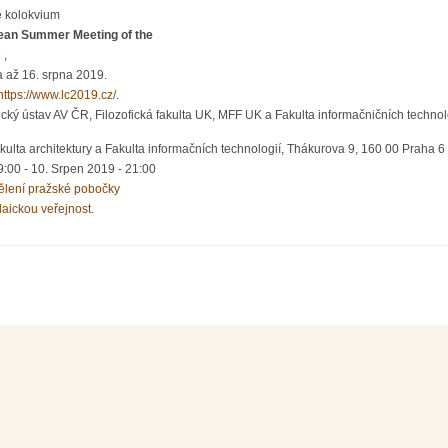
é kolokvium
pean Summer Meeting of the
c
,
a až 16. srpna 2019.
https://www.lc2019.cz/
.
ický ústav AV ČR, Filozofická fakulta UK, MFF UK a Fakulta informačničních techno
ulta architektury a Fakulta informačních technologií, Thákurova 9, 160 00 Praha 6
9:00
-
10. Srpen 2019 - 21:00
ělení pražské pobočky
laickou veřejnost.