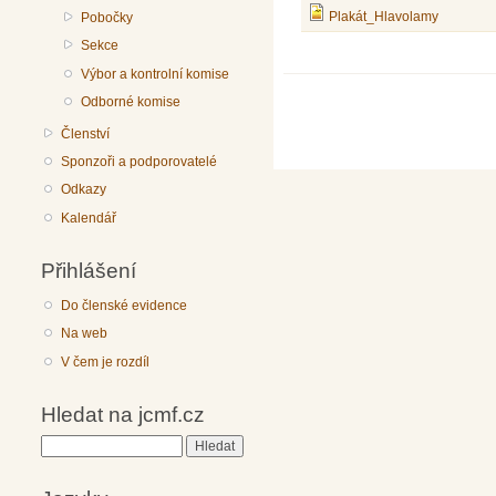
Plakát_Hlavolamy
Pobočky
Sekce
Výbor a kontrolní komise
Odborné komise
Členství
Sponzoři a podporovatelé
Odkazy
Kalendář
Přihlášení
Do členské evidence
Na web
V čem je rozdíl
Hledat na jcmf.cz
Hledat