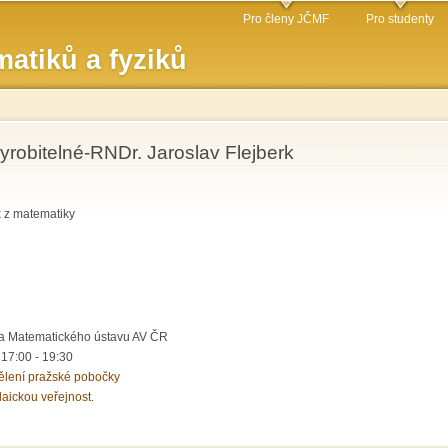
Přejít k
Pro členy JČMF
Pro studenty
hlavnímu
atiků a fyziků
obsahu
robitelné-RNDr. Jaroslav Flejberk
k z matematiky
a Matematického ústavu AV ČR
-
17:00
-
19:30
ělení pražské pobočky
laickou veřejnost.