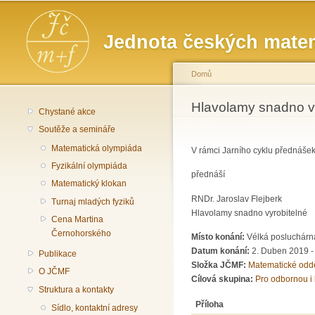
Hlavní menu
Jednota českých matem
Domů
Jste zde
Hlavolamy snadno vy
Chystané akce
Soutěže a semináře
Matematická olympiáda
V rámci Jarního cyklu přednáše
Fyzikální olympiáda
přednáší
Matematický klokan
RNDr. Jaroslav Flejberk
Turnaj mladých fyziků
Hlavolamy snadno vyrobitelné
Cena Martina
Černohorského
Místo konání:
Vélká posluchárn
Datum konání:
2. Duben 2019 
Publikace
Složka JČMF:
Matematické odd
O JČMF
Cílová skupina:
Pro odbornou i 
Struktura a kontakty
Příloha
Sídlo, kontaktní adresy