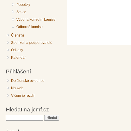
Pobočky
Sekce
Výbor a kontrolní komise
Odborné komise
Členství
Sponzoři a podporovatelé
Odkazy
Kalendář
Přihlášení
Do členské evidence
Na web
V čem je rozdíl
Hledat na jcmf.cz
Hledat