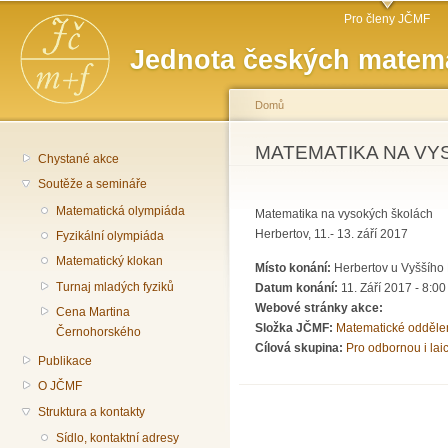
Hlavní menu
Př
Pro členy JČMF
hl
Jednota českých matema
o
Domů
Jste zde
MATEMATIKA NA VY
Chystané akce
Soutěže a semináře
Matematická olympiáda
Matematika na vysokých školách
Herbertov, 11.- 13. září 2017
Fyzikální olympiáda
Matematický klokan
Místo konání:
Herbertov u Vyššího
Turnaj mladých fyziků
Datum konání:
11. Září 2017 - 8:00
Webové stránky akce:
Cena Martina
Složka JČMF:
Matematické odděle
Černohorského
Cílová skupina:
Pro odbornou i lai
Publikace
O JČMF
Struktura a kontakty
Sídlo, kontaktní adresy