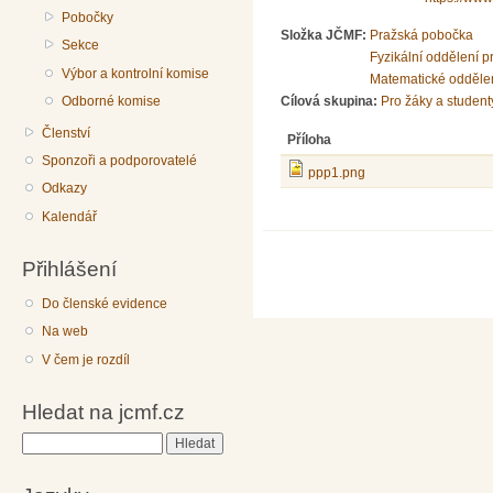
Pobočky
Složka JČMF:
Pražská pobočka
Sekce
Fyzikální oddělení 
Výbor a kontrolní komise
Matematické odděle
Odborné komise
Cílová skupina:
Pro žáky a student
Členství
Příloha
Sponzoři a podporovatelé
ppp1.png
Odkazy
Kalendář
Přihlášení
Do členské evidence
Na web
V čem je rozdíl
Hledat na jcmf.cz
Hledat