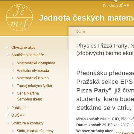
Hlavní menu
Př
Pro členy JČMF
hl
Jednota českých matema
o
Domů
Jste zde
Physics Pizza Party: 
Chystané akce
(zlobivých) biomolekul
Soutěže a semináře
Matematická olympiáda
Fyzikální olympiáda
Přednášku přednese
Matematický klokan
Pražská sekce EPS 
Turnaj mladých fyziků
Pizza Party", již čt
Cena Martina
studenty, která bude
Černohorského
Setkáme se v atriu, 
Publikace
O JČMF
Místo konání:
Atrium, FJFI, Břehov
Struktura a kontakty
Datum konání:
29. Březen 2017 - 
Webové stránky akce:
Sídlo, kontaktní adresy
https://ww