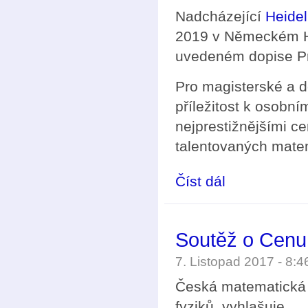
Nadcházející
Heidel
2019 v Německém He
uvedeném dopise Pr
Pro magisterské a d
příležitost k osobn
nejprestižnějšími c
talentovaných matem
Číst dál
Heidelbergské fórum 
Soutěž o Cenu
7. Listopad 2017 - 8:
Česká matematická 
fyziků, vyhlašuje