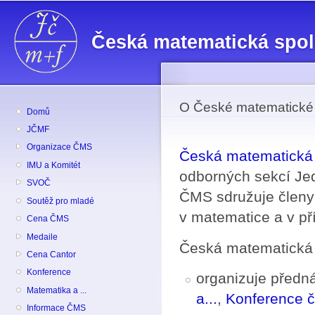
Př
hl
Česká matematická spo
o
O České matematické 
Domů
JČMF
Organizace ČMS
Česká matematická 
IMU a Komitét
odborných sekcí Je
SVOČ
ČMS sdružuje členy 
Soutěž pro mladé
v matematice a v př
Cena ČMS
Medaile
Česká matematická 
Cena Cantor
Konference
organizuje předná
Matematika a ...
a...
,
Konference 
Informace ČMS