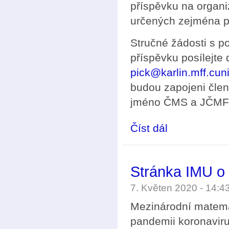
příspěvku na organi
určených zejména pr
Stručné žádosti s 
příspěvku posílejte
pick@karlin.mff.cun
budou zapojeni čle
jméno ČMS a JČMF 
Číst dál
Vyhlášení soutěže Č
Stránka IMU o 
7. Květen 2020 - 14:
Mezinárodní matemat
pandemii koronaviru