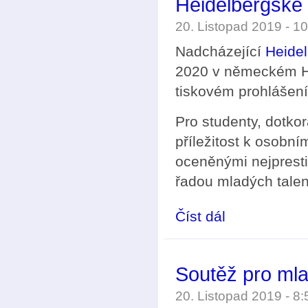
Heidelbergské 
20. Listopad 2019 - 
Nadcházející
Heidel
2020 v německém He
tiskovém prohlášen
Pro studenty, dotkor
příležitost k osobn
oceněnými nejpresti
řadou mladých talen
Číst dál
Heidelbergské fórum 
Soutěž pro ml
20. Listopad 2019 - 8