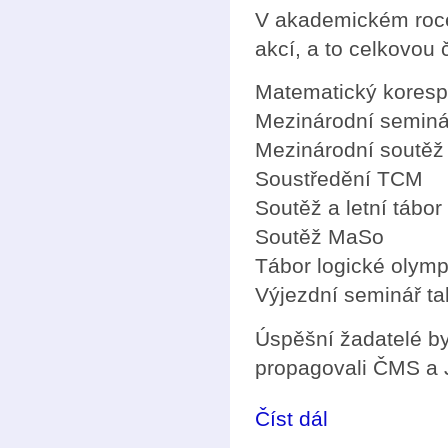
V akademickém roce
akcí, a to celkovou
Matematický kores
Mezinárodní seminá
Mezinárodní soutěž
Soustředění TCM
Soutěž a letní tábo
Soutěž MaSo
Tábor logické olym
Výjezdní seminář t
Úspěšní žadatelé by
propagovali ČMS a
Číst dál
Soutěž pro mladé 20