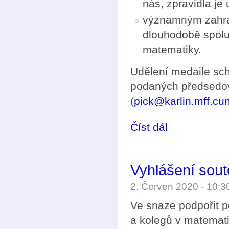
nás, zpravidla je 
významným zahran
dlouhodobě spolup
matematiky.
Udělení medaile sc
podaných předsedov
(
pick@karlin.mff.cun
Číst dál
Výzva k podávání ná
Vyhlášení sou
2. Červen 2020 - 10:
Ve snaze podpořit p
a kolegů v matemat