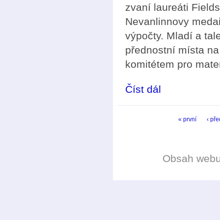
zvaní laureáti Fiel
Nevanlinnovy medai
výpočty. Mladí a tal
přednostní místa n
komitétem pro mate
Číst dál
Heidelberské fórum l
Stránky
« první
‹ př
Obsah web