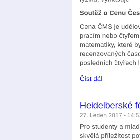
Soutěž o Cenu Čes
Cena ČMS je udělová
pracím nebo čtyřem 
matematiky, které by
recenzovaných časo
posledních čtyřech 
Číst dál
Soutěž o Cenu České 
Heidelberské f
27. Leden 2017 - 14:
Pro studenty a mlad
skvělá příležitost p