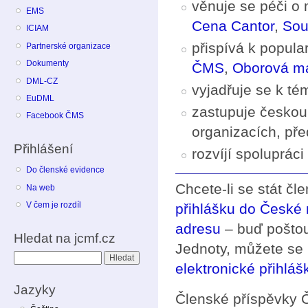
věnuje se péči o 
EMS
Cena Cantor
,
Sou
ICIAM
přispívá k popula
Partnerské organizace
Dokumenty
ČMS
,
Oborová ma
DML-CZ
vyjadřuje se k t
EuDML
zastupuje českou
Facebook ČMS
organizacích, př
Přihlášení
rozvíjí spoluprác
Do členské evidence
Chcete-li se stát čl
Na web
V čem je rozdíl
přihlášku do České
adresu
– buď poštou
Hledat na jcmf.cz
Jednoty, můžete se 
Hledat
elektronické přihláš
Jazyky
Členské příspěvky 