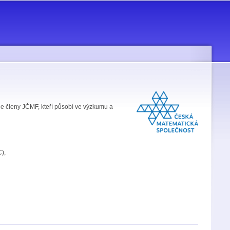
je členy JČMF, kteří působí ve výzkumu a
),