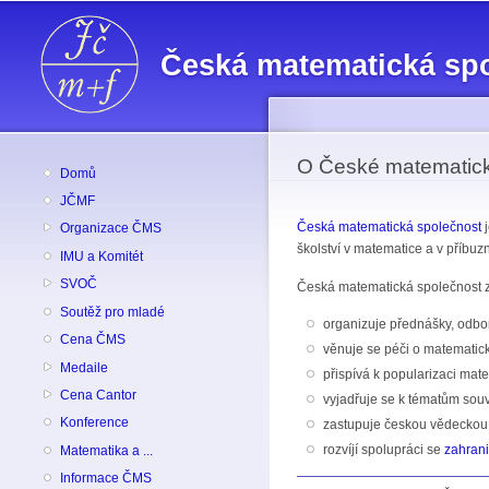
Česká matematická sp
O České matematick
Domů
JČMF
Česká matematická společnost
j
Organizace ČMS
školství v matematice a v příbuz
IMU a Komitét
SVOČ
Česká matematická společnost 
Soutěž pro mladé
organizuje přednášky, odbor
Cena ČMS
věnuje se péči o matematick
Medaile
přispívá k popularizaci mate
Cena Cantor
vyjadřuje se k tématům sou
Konference
zastupuje českou vědeckou
rozvíjí spolupráci se
zahran
Matematika a ...
Informace ČMS