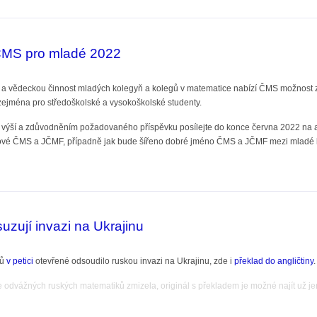
ČMS pro mladé 2022
í a vědeckou činnost mladých kolegyň a kolegů v matematice nabízí ČMS možnost z
ejména pro středoškolské a vysokoškolské studenty.
, výší a zdůvodněním požadovaného příspěvku posílejte do konce června 2022 na
vé ČMS a JČMF, případně jak bude šířeno dobré jméno ČMS a JČMF mezi mladé 
pro mladé 2022
uzují invazi na Ukrajinu
ků
v petici
otevřené odsoudilo ruskou invazi na Ukrajinu, zde i
překlad do angličtiny
.
ice odvážných ruských matematiků zmizela, originál s překladem je možné najít už 
í invazi na Ukrajinu