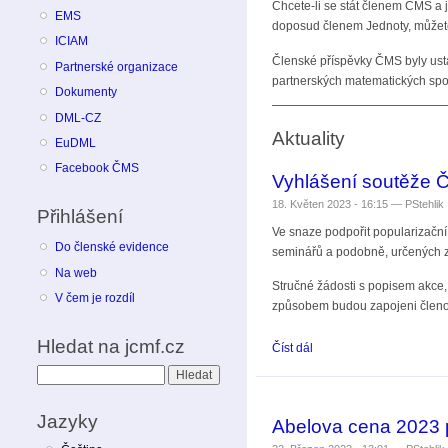
Chcete-li se stát členem ČMS a j
EMS
doposud členem Jednoty, můžete
ICIAM
Členské příspěvky ČMS byly usta
Partnerské organizace
partnerských matematických spo
Dokumenty
DML-CZ
Aktuality
EuDML
Facebook ČMS
Vyhlášení soutěže 
18. Květen 2023 - 16:15 —
PStehlik
Přihlášení
Ve snaze podpořit popularizačn
Do členské evidence
seminářů a podobně, určených z
Na web
Stručné žádosti s popisem akce
V čem je rozdíl
způsobem budou zapojeni členo
Hledat na jcmf.cz
Číst dál
Vyhlášení soutěže ČMS 
Hledat
Jazyky
Abelova cena 2023 p