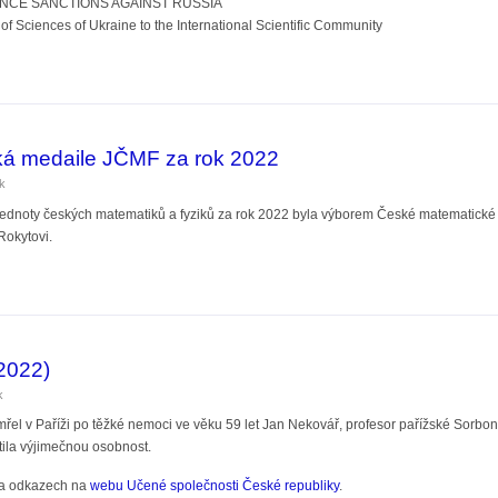
NCE SANCTIONS AGAINST RUSSIA
f Sciences of Ukraine to the International Scientific Community
ademie věd k aktuální situaci
á medaile JČMF za rok 2022
ik
dnoty českých matematiků a fyziků za rok 2022 byla výborem České matematické sp
Rokytovi.
daile JČMF za rok 2022
2022)
k
mřel v Paříži po těžké nemoci ve věku 59 let Jan Nekovář, profesor pařížské Sor
tila výjimečnou osobnost.
u a odkazech na
webu Učené společnosti České republiky
.