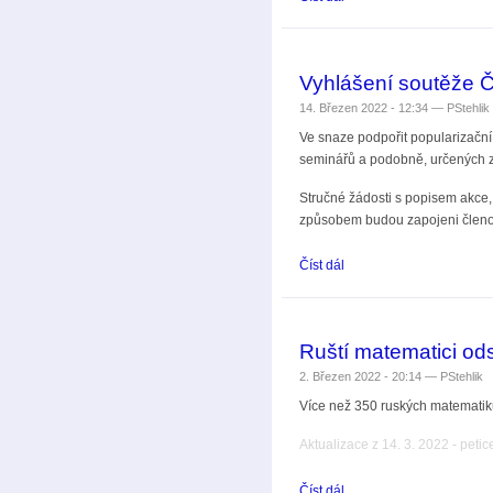
Vyhlášení soutěže 
14. Březen 2022 - 12:34 —
PStehlik
Ve snaze podpořit popularizačn
seminářů a podobně, určených z
Stručné žádosti s popisem akce
způsobem budou zapojeni členo
Číst dál
Vyhlášení soutěže ČMS 
Ruští matematici ods
2. Březen 2022 - 20:14 —
PStehlik
Více než 350 ruských matemati
Aktualizace z 14. 3. 2022 - pet
Číst dál
Ruští matematici odsuzuj