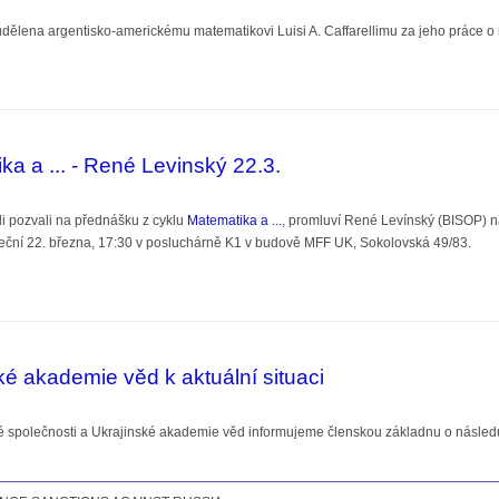
dělena argentisko-americkému matematikovi Luisi A. Caffarellimu za jeho práce o ne
uise Caffarelliho
a a ... - René Levinský 22.3.
i pozvali na přednášku z cyklu
Matematika a ...
, promluví René Levínský (BISOP) n
uteční 22. března, 17:30 v posluchárně K1 v budově MFF UK, Sokolovská 49/83.
.. - René Levinský 22.3.
ké akademie věd k aktuální situaci
 společnosti a Ukrajinské akademie věd informujeme členskou základnu o následujíc