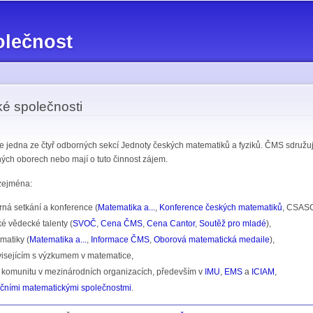
Přejít k
hlavnímu
olečnost
obsahu
é společnosti
e jedna ze čtyř odborných sekcí Jednoty českých matematiků a fyziků. ČMS sdružu
ných oborech nebo mají o tuto činnost zájem.
zejména:
ná setkání a konference (
Matematika a...
,
Konference českých matematiků
, CSASC
é vědecké talenty (
SVOČ
,
Cena ČMS
,
Cena Cantor
,
Soutěž pro mladé
),
matiky (
Matematika a...
,
Informace ČMS
,
Oborová matematická medaile
),
visejícím s výzkumem v matematice,
 komunitu v mezinárodních organizacích, především v
IMU
,
EMS
a
ICIAM
,
ičními matematickými společnostmi
.