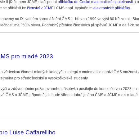
ste-li již členem JČMF, stačí podat
přihlášku do České matematické společnosti
a o
 se přihlásit ke
členství v JČMF
i ČMS např. vyplněním
elektronické přihlášky
.
noveny na IX. valném shromáždění ČMS 1. března 1999 ve výši 80 Kč za rok. Stude
lečností mají 50% slevu. Podrobný přehled členských příspěvků JČMF a dalších se
ČMS pro mladé 2023
í a vědeckou činnost mladých kolegyň a kolegů v matematice nabízí ČMS možnost z
ejména pro středoškolské a vysokoškolské studenty.
, výší a zdůvodněním požadovaného příspěvku posílejte do konce června 2023 na
vé ČMS a JČMF, případně jak bude šířeno dobré jméno ČMS a JČMF mezi mladé 
pro mladé 2023
ro Luise Caffarelliho