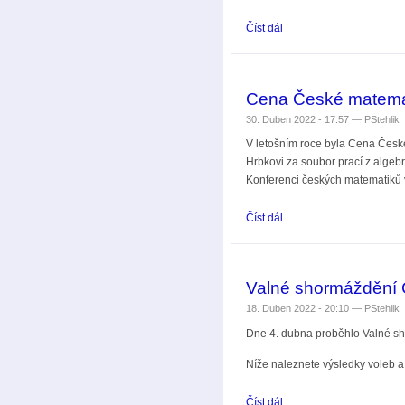
Číst dál
Jan Nekovář (1963-2022
Cena České matemat
30. Duben 2022 - 17:57 —
PStehlik
V letošním roce byla Cena Česk
Hrbkovi za soubor prací z algeb
Konferenci českých matematiků 
Číst dál
Cena České matematické
Valné shormáždění 
18. Duben 2022 - 20:10 —
PStehlik
Dne 4. dubna proběhlo Valné s
Níže naleznete výsledky voleb a
Číst dál
Valné shormáždění ČMS 