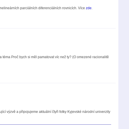
lineárních parciálních diferenciálních rovnicích. Více
zde
.
a téma Proč bych si měl pamatovat víc než ty? (O omezené racionalitě
í výzvě a připojujeme aktuální čtyři fotky Kyjevské národní univerzity