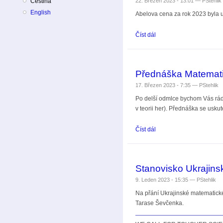
22. Březen 2023 - 13:01 —
PStehlik
Čeština
English
Abelova cena za rok 2023 byla u
Číst dál
Abelova cena 2023 pro L
Přednáška Matematik
17. Březen 2023 - 7:35 —
PStehlik
Po delší odmlce bychom Vás rád
v teorii her). Přednáška se usk
Číst dál
Přednáška Matematika a .
Stanovisko Ukrajins
9. Leden 2023 - 15:35 —
PStehlik
Na přání Ukrajinské matematické
Tarase Ševčenka.