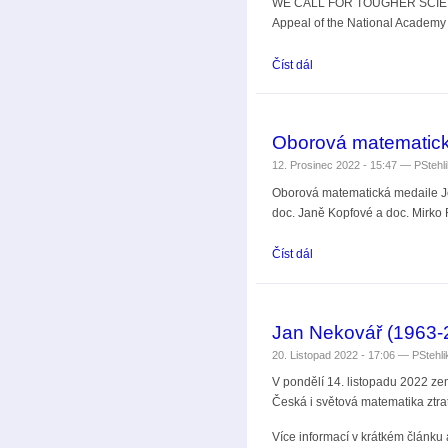
WE CALL FOR TOUGHER SCIE
Appeal of the National Academy o
Číst dál
Stanovisko Ukrajinské ak
Oborová matematick
12. Prosinec 2022 - 15:47 —
PStehl
Oborová matematická medaile Je
doc. Janě Kopfové a doc. Mirko 
Číst dál
Oborová matematická me
Jan Nekovář (1963-
20. Listopad 2022 - 17:06 —
PStehli
V pondělí 14. listopadu 2022 ze
Česká i světová matematika ztra
Více informací v krátkém článk