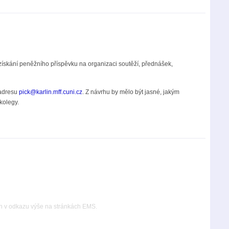
ískání peněžního příspěvku na organizaci soutěží, přednášek,
 adresu
pick@karlin.mff.cuni.cz
. Z návrhu by mělo být jasné, jakým
kolegy.
jen v odkazu výše na stránkách EMS.