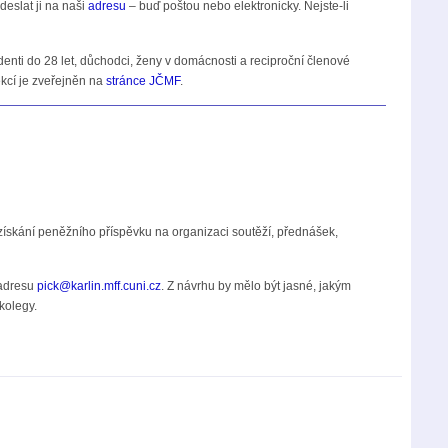
deslat ji na naši
adresu
– buď poštou nebo elektronicky. Nejste-li
nti do 28 let, důchodci, ženy v domácnosti a reciproční členové
kcí je zveřejněn na
stránce JČMF
.
ískání peněžního příspěvku na organizaci soutěží, přednášek,
 adresu
pick@karlin.mff.cuni.cz
. Z návrhu by mělo být jasné, jakým
kolegy.