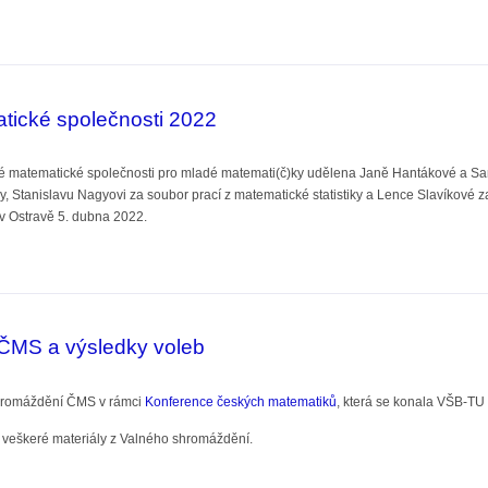
)
ické společnosti 2022
é matematické společnosti pro mladé matemati(č)ky udělena Janě Hantákové a Samu
ry, Stanislavu Nagyovi za soubor prací z matematické statistiky a Lence Slavíkové
v Ostravě 5. dubna 2022.
 společnosti 2022
ČMS a výsledky voleb
hromáždění ČMS v rámci
Konference českých matematiků
, která se konala VŠB-TU 
 veškeré materiály z Valného shromáždění.
a výsledky voleb