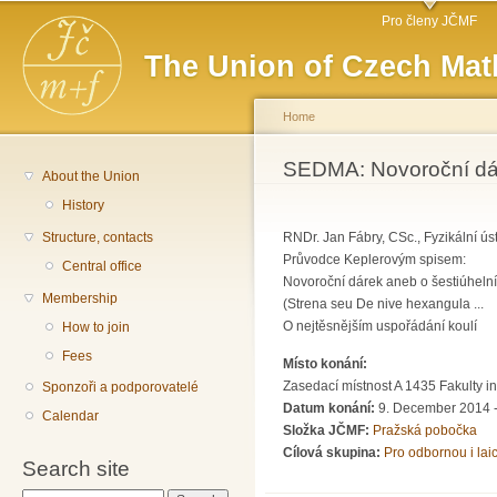
Main menu
Sk
Pro členy JČMF
ma
The Union of Czech Mat
co
Home
You are here
SEDMA: Novoroční dár
About the Union
History
Structure, contacts
RNDr. Jan Fábry, CSc., Fyzikální ú
Průvodce Keplerovým spisem:
Central office
Novoroční dárek aneb o šestiúheln
Membership
(Strena seu De nive hexangula ...
O nejtěsnějším uspořádání koulí
How to join
Fees
Místo konání:
Zasedací místnost A 1435 Fakulty i
Sponzoři a podporovatelé
Datum konání:
9. December 2014 
Calendar
Složka JČMF:
Pražská pobočka
Cílová skupina:
Pro odbornou i lai
Search site