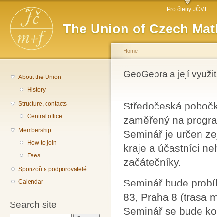
Main menu
Sk
Pro členy JČMF
ma
The Union of Czech Mat
co
Home
You are here
GeoGebra a její využi
About the Union
History
Structure, contacts
Středočeská pobočk
Central office
zaměřený na progra
Membership
Seminář je určen z
How to join
kraje a účastníci n
Fees
začátečníky.
Sponzoři a podporovatelé
Seminář bude probí
Calendar
83, Praha 8 (trasa m
Search site
Seminář se bude kon