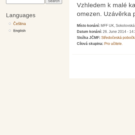
Search
Vzhledem k malé kap
omezen. Uzávěrka př
Languages
Čeština
Místo konání:
MFF UK, Sokolovská 
English
Datum konání:
26. June 2014 -
14:
Složka JČMF:
Středočeská pobočk
Cílová skupina:
Pro učitele.