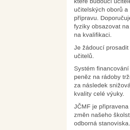
které budoucí učitel
učitelských oborů a
přípravu. Doporučuj
fyziky obsazovat n
na kvalifikaci.
Je žádoucí prosadit
učitelů.
Systém financování
peněz na rádoby trž
za následek snižová
kvality celé výuky.
JČMF je připravena 
změn našeho školstv
odborná stanoviska