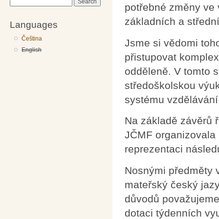
Search
potřebné změny ve 
základních a středn
Languages
Čeština
Jsme si vědomi toho
English
přistupovat komplexn
odděleně. V tomto 
středoškolskou výuk
systému vzdělávání 
Na základě závěrů ř
JČMF organizovala n
reprezentaci následu
Nosnými předměty vz
mateřský český jazyk
důvodů považujeme 
dotaci týdenních vy