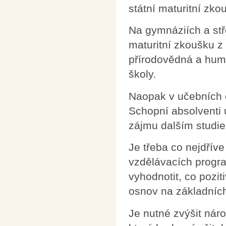
státní maturitní zko
Na gymnáziích a st
maturitní zkoušku z
přírodovědná a huma
školy.
Naopak v učebních 
Schopní absolventi 
zájmu dalším studie
Je třeba co nejdří
vzdělávacích progr
vyhodnotit, co pozit
osnov na základních
Je nutné zvýšit nár