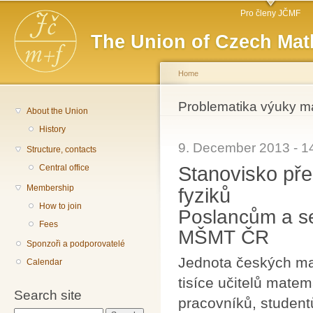
Main menu
Sk
Pro členy JČMF
ma
The Union of Czech Mat
co
Home
You are here
Problematika výuky ma
About the Union
History
9. December 2013 - 
Structure, contacts
Stanovisko př
Central office
Membership
fyziků
How to join
Poslancům a se
Fees
MŠMT ČR
Sponzoři a podporovatelé
Jednota českých mat
Calendar
tisíce učitelů matem
Search site
pracovníků, student