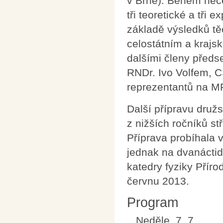
v Brně). Během nece
tři teoretické a tři
základě výsledků tě
celostátním a krajs
dalšími členy předs
RNDr. Ivo Volfem, C
reprezentantů na M
Další přípravu druž
z nižších ročníků st
Příprava probíhala 
jednak na dvanáctid
katedry fyziky Přír
červnu 2013.
Program
Neděle, 7. 7.