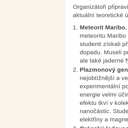
Organizátoři připrav
aktuální teoretické 
Meteorit Maribo.
meteoritu Maribo 
studenti získali 
dopadu. Museli pr
ale také jaderné f
Plazmonový gene
nejobtížnější a v
experimentální po
energie velmi úči
efektu tkví v kol
nanočástic. Stude
elektřiny a magn