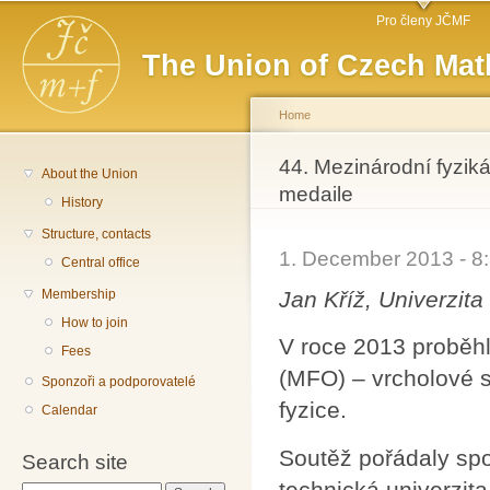
Main menu
Sk
Pro členy JČMF
ma
The Union of Czech Mat
co
Home
You are here
44. Mezinárodní fyziká
About the Union
medaile
History
Structure, contacts
1. December 2013 - 
Central office
Jan Kříž, Univerzit
Membership
How to join
V roce 2013 proběhl
Fees
(MFO) – vrcholové 
Sponzoři a podporovatelé
fyzice.
Calendar
Soutěž pořádaly sp
Search site
technická univerzita