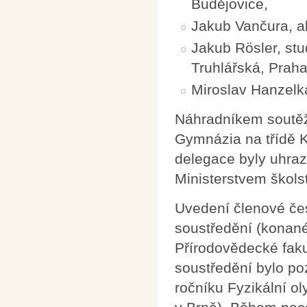
Budějovice,
Jakub Vančura, a
Jakub Rösler, st
Truhlářská, Praha
Miroslav Hanzelk
Náhradníkem soutěží
Gymnázia na třídě K
delegace byly uhra
Ministerstvem škols
Uvedení členové čes
soustředění (konané
Přírodovědecké faku
soustředění bylo po
ročníku Fyzikální o