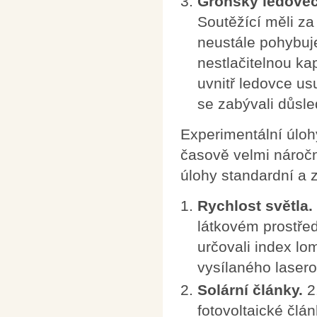
Grónský ledovec
Soutěžící měli za
neustále pohybuje
nestlačitelnou kap
uvnitř ledovce us
se zabývali důsl
Experimentální úlohy
časově velmi náročn
úlohy standardní a 
Rychlost světla.
látkovém prostředí
určovali index lo
vysílaného laser
Solární články.
2.
fotovoltaické člán