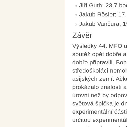
Jiří Guth; 23,7 b
Jakub Rösler; 17,
Jakub Vančura; 1
Závěr
Výsledky 44. MFO uk
soutěž opět dobře a
dobře připravili. Bo
středoškoláci nemo
asijských zemí. Ačk
prokázalo znalosti 
úrovni než by odpo
světová špička je d
experimentální části
určitou experimentál