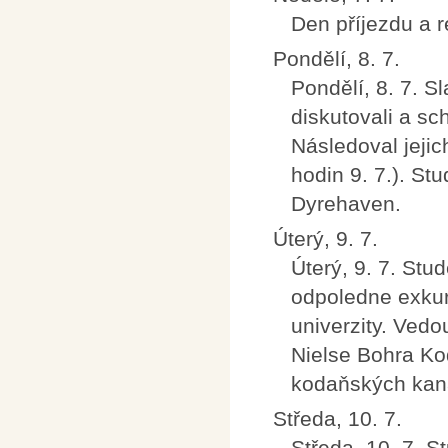
Den příjezdu a r
Pondělí, 8. 7.
Pondělí, 8. 7. S
diskutovali a sc
Následoval jejic
hodin 9. 7.). St
Dyrehaven.
Úterý, 9. 7.
Úterý, 9. 7. Stud
odpoledne exkur
univerzity. Vedo
Nielse Bohra Ko
kodaňských kan
Středa, 10. 7.
Středa, 10. 7. S