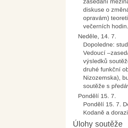
zasedání mezinár
diskuse o změná
opravám) teoret
večerních hodin
Neděle, 14. 7.
Dopoledne: stud
Vedoucí –zasedá
výsledků soutěž
druhé funkční o
Nizozemska), b
soutěže s předá
Pondělí 15. 7.
Pondělí 15. 7. 
Kodaně a dorazi
Úlohy soutěže