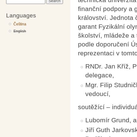
Search
finanční podpory a 
Languages
království. Jednota
Čeština
garant Fyzikální ol
English
školství, mládeže a
podle doporučení Ú
reprezentaci v tomto
RNDr. Jan Kříž, P
delegace,
Mgr. Filip Studni
vedoucí,
soutěžící – individu
Lubomír Grund, a
Jiří Guth Jarkovs