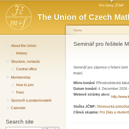
Main menu
Sk
Pro členy JČMF
ma
The Union of Czech Mat
co
Home
You are here
Seminář pro řešitele M
About the Union
History
Structure, contacts
Seminář pro zájemce o řešení úlo
Central office
kraje).
Membership
Místo konání:
Přírodovědecká fakul
How to join
Datum konání:
4. December 2026 -
Fees
Webové stránky akce:
http://www.
Sponzoři a podporovatelé
Složka JČMF:
Olomoucká pobočka
Calendar
Cílová skupina:
Pro žáky a student
Search site