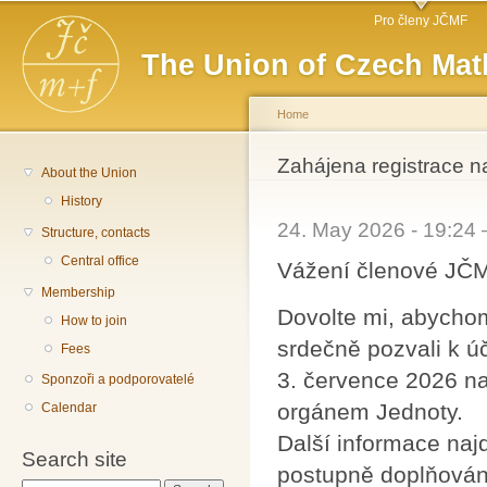
Main menu
Sk
Pro členy JČMF
ma
The Union of Czech Mat
co
Home
You are here
Zahájena registrace 
About the Union
History
24. May 2026 - 19:24
Structure, contacts
Central office
Vážení členové JČ
Membership
Dovolte mi, abycho
How to join
srdečně pozvali k ú
Fees
3. července 2026 na
Sponzoři a podporovatelé
orgánem Jednoty.
Calendar
Další informace naj
Search site
postupně doplňován