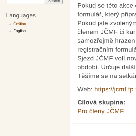
Search
Pokud se této akce c
formulář, který připr
Languages
Pokud jste zvolený
Čeština
členem JČMF či kan
English
samozřejmě hrazen z
registračním formulá
Sjezd JČMF volí nov
období. Určuje dalš
Těšíme se na setkán
Web:
https://jcmf.fp.
Cílová skupina:
Pro členy JČMF.