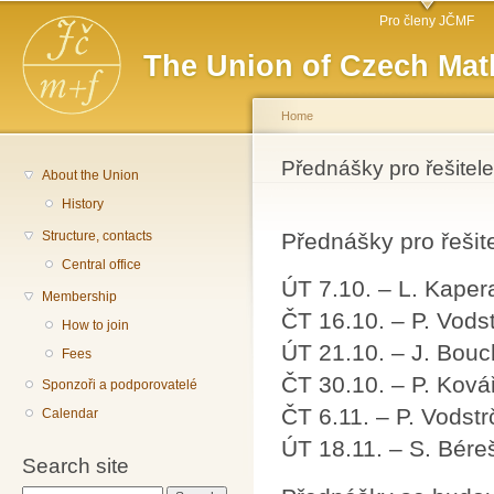
Main menu
Sk
Pro členy JČMF
ma
The Union of Czech Mat
co
Home
You are here
Přednášky pro řešitel
About the Union
History
Structure, contacts
Přednášky pro řešit
Central office
ÚT 7.10. – L. Kapera
Membership
ČT 16.10. – P. Vodstr
How to join
ÚT 21.10. – J. Bouch
Fees
ČT 30.10. – P. Kovář
Sponzoři a podporovatelé
ČT 6.11. – P. Vodstrč
Calendar
ÚT 18.11. – S. Bére
Search site