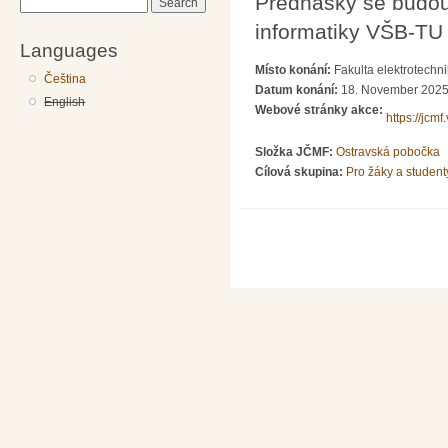
Přednášky se budou 
Search
informatiky VŠB-TU 
Languages
Místo konání:
Fakulta elektrotechn
Čeština
Datum konání:
18. November 2025
English
Webové stránky akce:
https://jcmf
Složka JČMF:
Ostravská pobočka
Cílová skupina:
Pro žáky a student