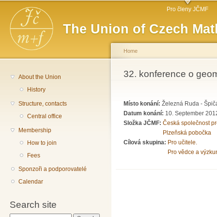
Main menu
Sk
Pro členy JČMF
ma
The Union of Czech Mat
co
Home
You are here
32. konference o geome
About the Union
History
Structure, contacts
Místo konání:
Železná Ruda - Špič
Datum konání:
10. September 2012
Central office
Složka JČMF:
Česká společnost pro
Membership
Plzeňská pobočka
Cílová skupina:
Pro učitele.
How to join
Pro vědce a výzku
Fees
Sponzoři a podporovatelé
Calendar
Search site