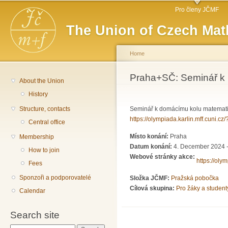
Main menu
Sk
Pro členy JČMF
ma
The Union of Czech Mat
co
Home
You are here
Praha+SČ: Seminář k 
About the Union
History
Structure, contacts
Seminář k domácímu kolu matematic
https://olympiada.karlin.mff.cuni.c
Central office
Místo konání:
Praha
Membership
Datum konání:
4. December 2024 -
How to join
Webové stránky akce:
https://oly
Fees
Sponzoři a podporovatelé
Složka JČMF:
Pražská pobočka
Cílová skupina:
Pro žáky a student
Calendar
Search site