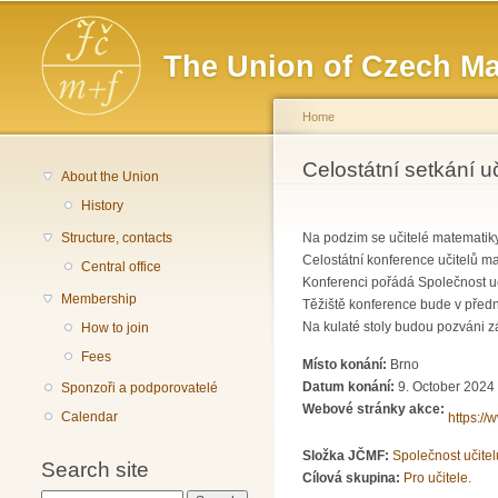
Main menu
The Union of Czech Ma
Home
You are here
Celostátní setkání u
About the Union
History
Structure, contacts
Na podzim se učitelé matematiky 
Celostátní konference učitelů ma
Central office
Konferenci pořádá Společnost uči
Membership
Těžiště konference bude v přednáš
Na kulaté stoly budou pozváni z
How to join
Fees
Místo konání:
Brno
Datum konání:
9. October 2024 
Sponzoři a podporovatelé
Webové stránky akce:
Calendar
https://
Složka JČMF:
Společnost učite
Search site
Cílová skupina:
Pro učitele.