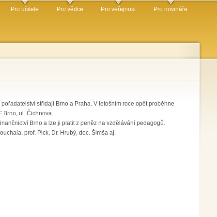
Pro učitele
Pro vědce
Pro veřejnost
Pro novináře
 pořadatelství střídají Brno a Praha. V letošním roce opět proběhne
F Brno, ul. Čichnova.
nančnictví Brno a lze ji platit z peněz na vzdělávání pedagogů.
ouchala, prof. Pick, Dr. Hrubý, doc. Šimša aj.