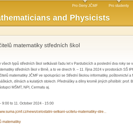
Skip to
Pro členy JČMF
Pro studenty
main
thematicians and Physicists
content
čitelů matematiky středních škol
všech typů středních škol setkávali řadu let v Pardubicích a poslední dva roky se v
tematiky středních škol v Brně, a to ve dnech 9. – 11. října 2024 v prostorách SŠ IP
telů matematiky JČMF ve spolupráci se Střední školou informatiky, poštovnictví a fi
kách, dílnách a kulatých stolech. Přednášky a dílny kromě jiných přislíbili: prof. B
ástupci MŠMT, NPI, Cermatu aj.
- 9:00
to
11. October 2024 - 15:00
www.suma.jcmf.cz/news/celostatni-setkani-ucitelu-matematiky-stre...
lů matematiky