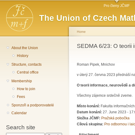
Main menu
Sk
Pro členy JČMF
ma
The Union of Czech Mat
co
Home
You are here
SEDMA 6/23: O teorii 
About the Union
History
Structure, contacts
Roman Pipek, Mnichov
Central office
v úterý 27. června 2023 přednáší n
Membership
O teorii informace, neurovědě a di
How to join
Všechny zájemce srdečně zveme.
Fees
Sponzoři a podporovatelé
Místo konání:
Fakulta informačních
Datum konání:
27. June 2023 - 17
Calendar
Složka JČMF:
Pražská pobočka
Cílová skupina:
Pro odbornou i lai
Search site
Attachment