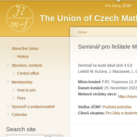
Main menu
Sk
Pro členy JČMF
ma
The Union of Czech Mat
co
Home
You are here
Seminář pro řešitele 
About the Union
History
Structure, contacts
Seminář se bude týkat úloh 4,5,6
Lektoři M. Kučera, J. Waclawek, L. 
Central office
Místo konání:
FJFI, Trojanova 13, 
Membership
Datum konání:
25. November 2022
How to join
Webové stránky akce:
https://oly
Fees
Sponzoři a podporovatelé
Složka JČMF:
Pražská pobočka
Cílová skupina:
Pro žáky a student
Calendar
Search site