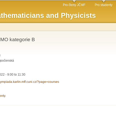
Skip to
Pro členy JČMF
Pro studenty
main
thematicians and Physicists
content
e MO kategorie B
3
. Opočenská
022 -
9:00
to
11:30
olympiada.karlin.mff.cuni.cz/?page=courses
enty.