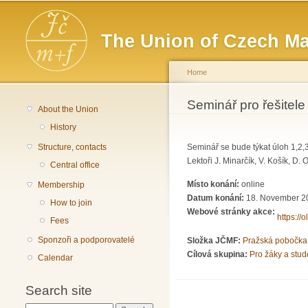
Main menu
The Union of Czech Ma
Home
You are here
Seminář pro řešitel
About the Union
History
Structure, contacts
Seminář se bude týkat úloh 1,2,
Lektoři J. Minarčík, V. Košík, D
Central office
Místo konání:
online
Membership
Datum konání:
18. November 2
How to join
Webové stránky akce:
https://
Fees
Sponzoři a podporovatelé
Složka JČMF:
Pražská pobočka
Cílová skupina:
Pro žáky a stud
Calendar
Search site