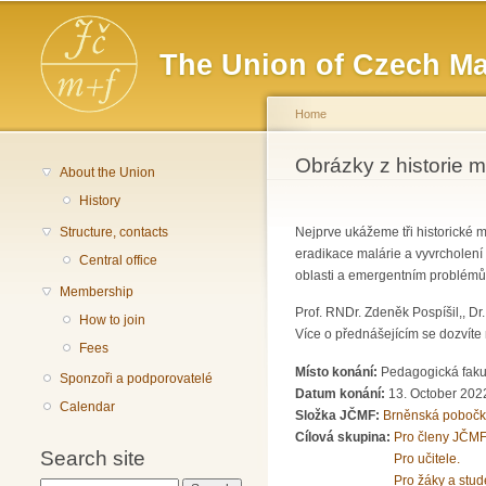
Main menu
The Union of Czech Ma
Home
You are here
Obrázky z historie 
About the Union
History
Structure, contacts
Nejprve ukážeme tři historické 
eradikace malárie a vyvrcholen
Central office
oblasti a emergentním problémům 
Membership
Prof. RNDr. Zdeněk Pospíšil,, Dr
How to join
Více o přednášejícím se dozvíte
Fees
Místo konání:
Pedagogická fakul
Sponzoři a podporovatelé
Datum konání:
13. October 2022
Calendar
Složka JČMF:
Brněnská poboč
Cílová skupina:
Pro členy JČMF
Search site
Pro učitele.
Pro žáky a stud