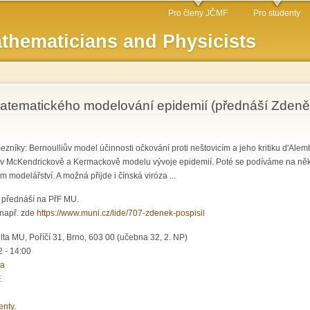
Skip to
Pro členy JČMF
Pro studenty
main
thematicians and Physicists
content
matematického modelování epidemií (přednáší Zdeně
mezníky: Bernoulliův model účinnosti očkování proti neštovicím a jeho kritiku d'Al
í v McKendrickově a Kermackově modelu vývoje epidemií. Poté se podíváme na něk
modelářství. A možná přijde i čínská viróza ...
. přednáší na PřF MU.
 např. zde
https://www.muni.cz/lide/707-zdenek-pospisil
ta MU, Poříčí 31, Brno, 603 00 (učebna 32, 2. NP)
 - 14:00
ka
.
enty.