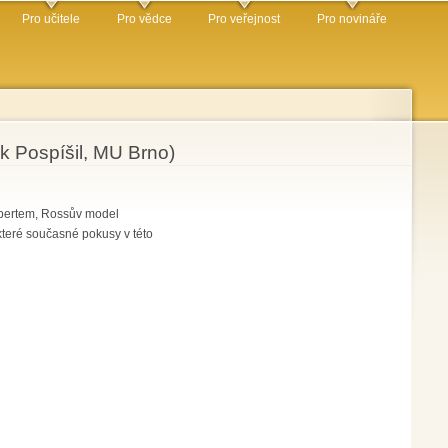
Pro učitele
Pro vědce
Pro veřejnost
Pro novináře
k Pospíšil, MU Brno)
embertem, Rossův model
teré současné pokusy v této