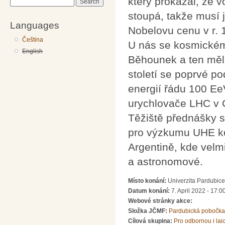
který prokázal, že 
Search
stoupá, takže musí j
Languages
Nobelovu cenu v r. 
Čeština
U nás se kosmickému
English
Běhounek a ten měl 
století se poprvé p
energií řádu 100 EeV
urychlovače LHC v
Těžiště přednášky 
pro výzkumu UHE ko
Argentině, kde velm
a astronomové.
Místo konání:
Univerzita Pardubice
Datum konání:
7. April 2022 - 17:0
Webové stránky akce:
Složka JČMF:
Pardubická pobočka
Cílová skupina:
Pro odbornou i lai