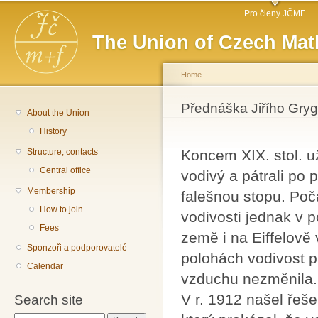
Main menu
Sk
Pro členy JČMF
ma
The Union of Czech Mat
co
Home
You are here
Přednáška Jiřího Gry
About the Union
History
Structure, contacts
Koncem XIX. stol. už
Central office
vodivý a pátrali po p
Membership
falešnou stopu. Poč
How to join
vodivosti jednak v 
Fees
země i na Eiffelově
Sponzoři a podporovatelé
polohách vodivost př
Calendar
vzduchu nezměnila.
V r. 1912 našel řeš
Search site