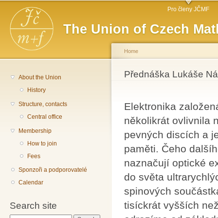
Main menu
Sk
Pro členy JČMF
ma
The Union of Czech Mat
co
Home
You are here
Přednáška Lukáše Nádv
About the Union
History
Structure, contacts
Elektronika založe
Central office
několikrát ovlivnil
Membership
pevných discích a j
How to join
paměti. Čeho další
Fees
naznačují optické ex
Sponzoři a podporovatelé
do světa ultrarychl
Calendar
spinových součástká
tisíckrát vyšších n
Search site