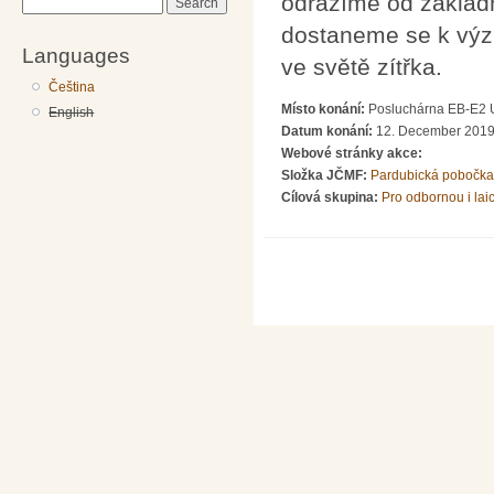
odrazíme od základn
Search
dostaneme se k výz
Languages
ve světě zítřka.
Čeština
Místo konání:
Posluchárna EB-E2 U
English
Datum konání:
12. December 2019
Webové stránky akce:
Složka JČMF:
Pardubická pobočka
Cílová skupina:
Pro odbornou i lai