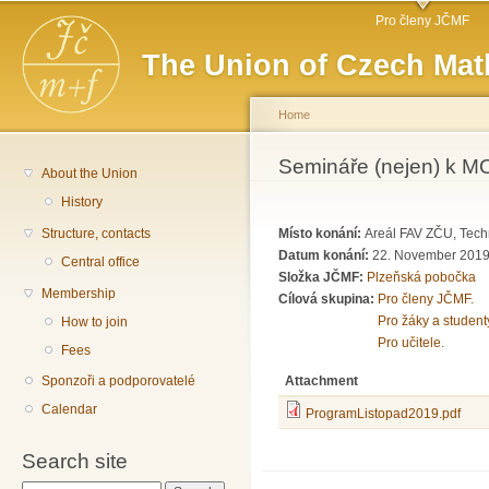
Main menu
Sk
Pro členy JČMF
ma
The Union of Czech Mat
co
Home
You are here
Semináře (nejen) k MO 
About the Union
History
Structure, contacts
Místo konání:
Areál FAV ZČU, Tech
Datum konání:
22. November 2019
Central office
Složka JČMF:
Plzeňská pobočka
Membership
Cílová skupina:
Pro členy JČMF.
Pro žáky a student
How to join
Pro učitele.
Fees
Attachment
Sponzoři a podporovatelé
Calendar
ProgramListopad2019.pdf
Search site