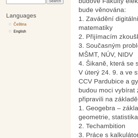
budově Fakulty elek
Search
bude věnována:
Languages
1. Zavádění digitáln
Čeština
matematiky
English
2. Přijímacím zkouš
3. Současným problé
MŠMT, NÚV, NIDV
4. Šikaně, která se
V úterý 24. 9. a ve
CCV Pardubice a gy
budou moci vybírat 
připravili na zákla
1. Geogebra – základ
geometrie, statistika
2. Techambition
3. Práce s kalkulát