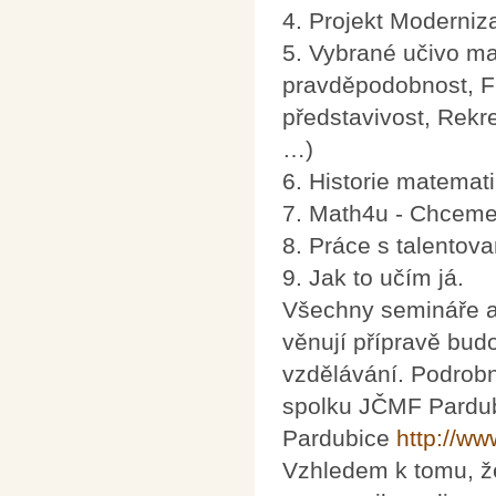
4. Projekt Moderniz
5. Vybrané učivo m
pravděpodobnost, Fi
představivost, Rekre
…)
6. Historie matemat
7. Math4u - Chceme (
8. Práce s talento
9. Jak to učím já.
Všechny semináře a
věnují přípravě bud
vzdělávání. Podrob
spolku JČMF Pardu
Pardubice
http://ww
Vzhledem k tomu, že 