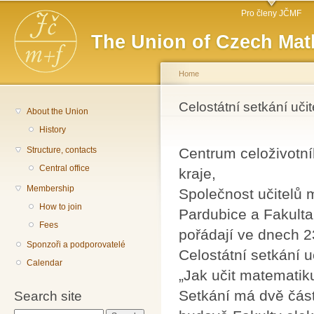
Main menu
Sk
Pro členy JČMF
ma
The Union of Czech Mat
co
Home
You are here
Celostátní setkání uč
About the Union
History
Structure, contacts
Centrum celoživotn
Central office
kraje,
Membership
Společnost učitelů
How to join
Pardubice a Fakulta
Fees
pořádají ve dnech 2
Sponzoři a podporovatelé
Celostátní setkání 
Calendar
„Jak učit matematik
Setkání má dvě část
Search site