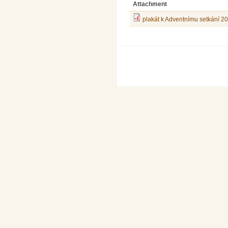
Attachment
plakát k Adventnímu setkání 2