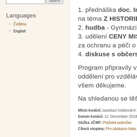
Search
1. přednáška
doc. I
Languages
na téma
Z HISTORI
Čeština
2.
hudba
- Gymnázi
English
3. udělení
CENY MI
za ochranu a péči o
4.
diskuse s občer
Program připravily 
oddělení pro vzdělá
všem děkujeme.
Na shledanou se tě
Místo konání:
zasedací místnosti A
Datum konání:
12. December 2018
Složka JČMF:
Pražská pobočka
Cílová skupina:
Pro zástupce tisku.