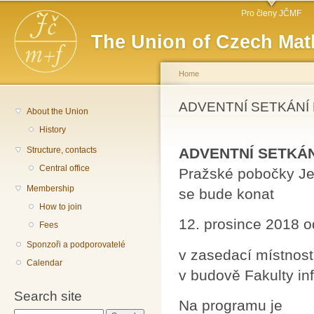
Main menu
Sk
Pro členy JČMF
ma
The Union of Czech Mat
co
Home
You are here
ADVENTNÍ SETKÁNÍ Pra
About the Union
History
Structure, contacts
ADVENTNÍ SETKÁN
Central office
Pražské pobočky Je
Membership
se bude konat
How to join
12. prosince 2018 o
Fees
Sponzoři a podporovatelé
v zasedací místnost
Calendar
v budově Fakulty in
Search site
Na programu je