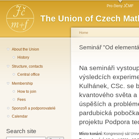
Main menu
Sk
Pro členy JČMF
ma
The Union of Czech Mat
co
Home
You are here
Seminář "Od elementá
About the Union
History
Structure, contacts
Na semináři vystoup
Central office
výsledcích experime
Membership
Kulhánek, CSc. se b
How to join
kvantového světa a 
Fees
úspěších a probléme
Sponzoři a podporovatelé
pardubická pobočka 
Calendar
projektu Podpora t
Search site
Místo konání:
Kongresový sál Unive