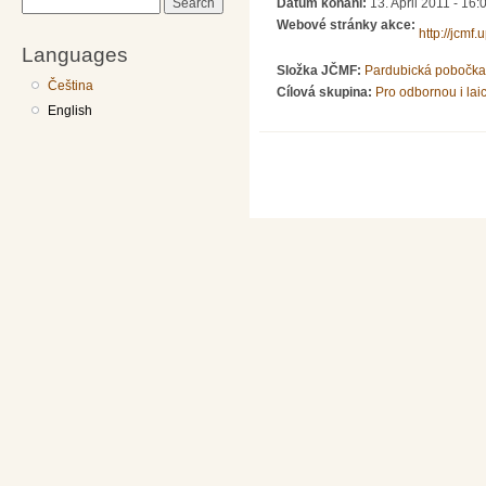
Datum konání:
13. April 2011 -
16:
Search
Webové stránky akce:
http://jcmf
Languages
Složka JČMF:
Pardubická pobočka
Čeština
Cílová skupina:
Pro odbornou i lai
English