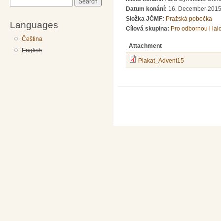
Search
Datum konání:
16. December 2015
Složka JČMF:
Pražská pobočka
Languages
Cílová skupina:
Pro odbornou i lai
Čeština
Attachment
English
Plakat_Advent15