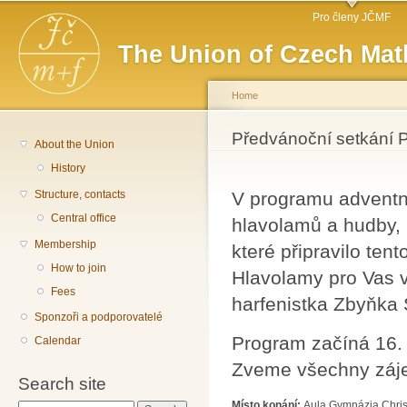
Main menu
Sk
Pro členy JČMF
ma
The Union of Czech Mat
co
Home
You are here
Předvánoční setkání 
About the Union
History
Structure, contacts
V programu adventn
Central office
hlavolamů a hudby,
Membership
které připravilo ten
How to join
Hlavolamy pro Vas v
Fees
harfenistka Zbyňka 
Sponzoři a podporovatelé
Program začíná 16. 
Calendar
Zveme všechny záj
Search site
Místo konání:
Aula Gymnázia Chris