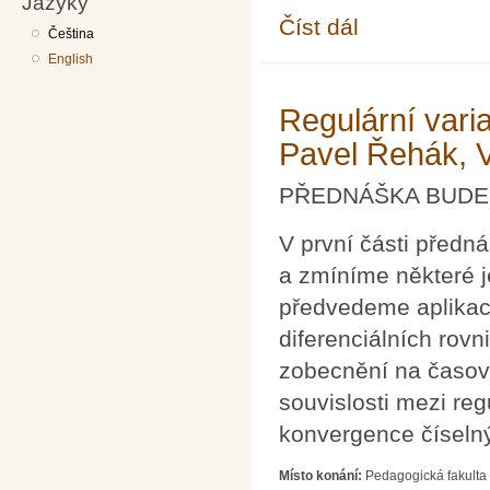
Jazyky
Číst dál
Bolzano a nekonečno 
Čeština
English
Regulární vari
Pavel Řehák, 
PŘEDNÁŠKA BUDE 
V první části před
a zmíníme některé je
předvedeme aplikace
diferenciálních rov
zobecnění na časov
souvislosti mezi reg
konvergence číselný
Místo konání:
Pedagogická fakulta 