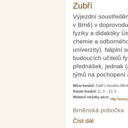
Zubří
Výjezdní soustředěn
v Brně) v doprovodu
fyziky a didaktiky Ú
chemie a odborného
univerzity). Náplní 
budoucích učitelů fy
přednášek, jednak 
týmů na pochopení a
Místo konání:
Zubří u Nového Měst
Datum konání:
11. 5.
-
13. 5.
Webové stránky akce:
http://www.
Brněnská pobočka
Číst dál
Víkendové soustředění