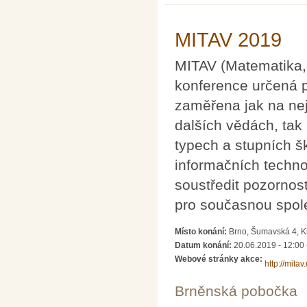
MITAV 2019
MITAV (Matematika, 
konference určená p
zaměřena jak na nej
dalších vědách, tak
typech a stupních šk
informačních techno
soustředit pozornos
pro současnou spol
Místo konání:
Brno, Šumavská 4, Kl
Datum konání:
20.06.2019 - 12:00
Webové stránky akce:
http://mitav
Brněnská pobočka