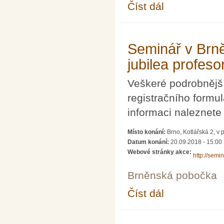
Číst dál
MITAV 2019
Seminář v Brn
jubilea profes
Veškeré podrobnějš
registračního formu
informaci naleznete
Místo konání:
Brno, Kotlářská 2, v
Datum konání:
20.09.2018 - 15:00
Webové stránky akce:
http://semi
Brněnská pobočka
Číst dál
Seminář v Brně na po