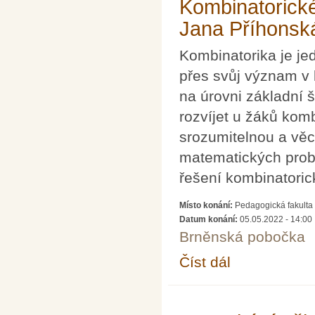
Kombinatorické
Jana Příhonsk
Kombinatorika je jed
přes svůj význam v
na úrovni základní 
rozvíjet u žáků komb
srozumitelnou a věc
matematických probl
řešení kombinatoric
Místo konání:
Pedagogická fakulta 
Datum konání:
05.05.2022 - 14:00
Brněnská pobočka
Číst dál
Kombinatorické úlohy 