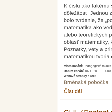
K číslu ako takému s
dôležitosť. Jednou z
bolo tvrdenie, že „p
matematika ako vedn
alebo teoretických p
oblasť matematiky, 
Poznatky, vety a prin
matematikou tvoria
Místo konání:
Pedagogická fakulta 
Datum konání:
06.11.2019 - 14:00
Webové stránky akce:
Brněnská pobočka
Číst dál
Vybrané aplikácie teór