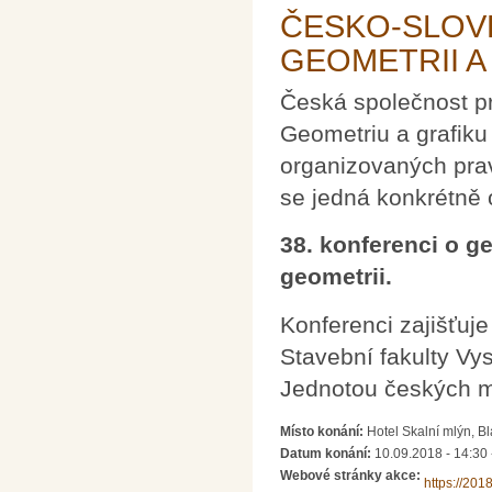
ČESKO-SLOV
GEOMETRII A
Česká společnost pr
Geometriu a grafiku
organizovaných pra
se jedná konkrétně 
38. konferenci o g
geometrii.
Konferenci zajišťuj
Stavební fakulty Vy
Jednotou českých m
Místo konání:
Hotel Skalní mlýn, B
Datum konání:
10.09.2018 - 14:30
Webové stránky akce:
https://201