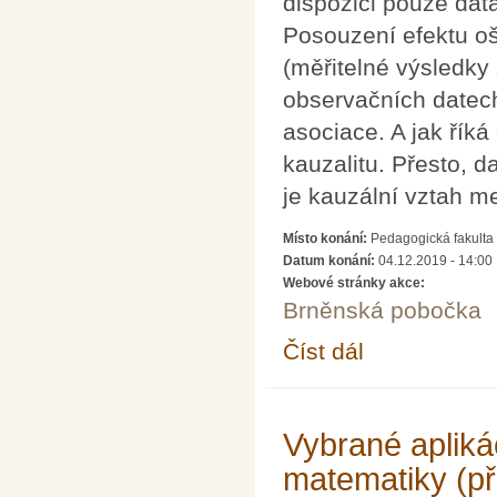
dispozici pouze dat
Posouzení efektu oš
(měřitelné výsledky 
observačních datech
asociace. A jak říká
kauzalitu. Přesto, 
je kauzální vztah m
Místo konání:
Pedagogická fakulta 
Datum konání:
04.12.2019 - 14:00
Webové stránky akce:
Brněnská pobočka
Číst dál
Úvod do kauzální ana
Vybrané aplikác
matematiky (př