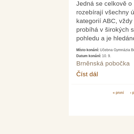
Jedná se celkově o
rozebírají všechny
kategorií ABC, vždy
probíhá v širokých s
pohledu a je hledán
Místo konání:
Učebna Gymnázia Brn
Datum konání:
10. 9.
Brněnská pobočka
Číst dál
SEMINÁŘE PRO ŘEŠ
Stránky
« první
‹ 