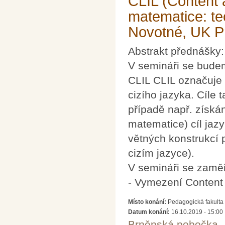
CLIL (Content 
matematice: te
Novotné, UK P
Abstrakt přednášky:
V semináři se bude
CLIL CLIL označuje
cizího jazyka. Cíle
případě např. získán
matematice) cíl jaz
větných konstrukcí
cizím jazyce).
V semináři se zaměř
- Vymezení Content 
Místo konání:
Pedagogická fakulta 
Datum konání:
16.10.2019 - 15:00
Brněnská pobočka