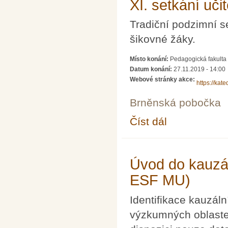
XI. setkání uči
Tradiční podzimní se
šikovné žáky.
Místo konání:
Pedagogická fakulta 
Datum konání:
27.11.2019 - 14:00
Webové stránky akce:
https://kat
Brněnská pobočka
Číst dál
XI. setkání učitelů a 
Úvod do kauzál
ESF MU)
Identifikace kauzáln
výzkumných oblastec