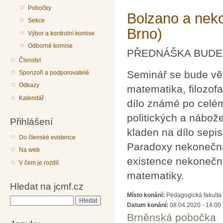
Pobočky
Bolzano a nek
Sekce
Brno)
Výbor a kontrolní komise
Odborné komise
PŘEDNÁŠKA BUDE 
Členství
Seminář se bude vě
Sponzoři a podporovatelé
Odkazy
matematika, filozof
Kalendář
dílo známé po celém
politických a nábo
Přihlášení
kladen na dílo sepi
Do členské evidence
Paradoxy nekonečna
Na web
existence nekonečn
V čem je rozdíl
matematiky.
Hledat na jcmf.cz
Místo konání:
Pedagogická fakulta 
Hledat
Datum konání:
08.04.2020 - 14:00
Brněnská pobočka