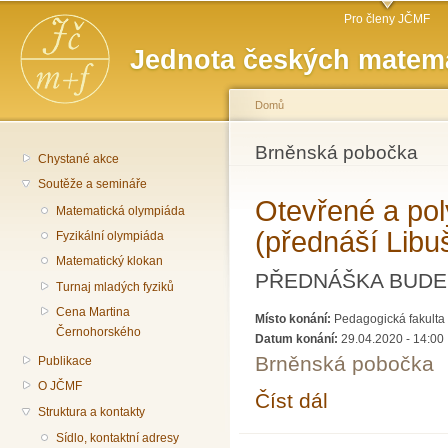
Hlavní menu
Př
Pro členy JČMF
hl
Jednota českých matema
o
Domů
Jste zde
Brněnská pobočka
Chystané akce
Soutěže a semináře
Otevřené a pol
Matematická olympiáda
(přednáší Lib
Fyzikální olympiáda
Matematický klokan
PŘEDNÁŠKA BUDE 
Turnaj mladých fyziků
Cena Martina
Místo konání:
Pedagogická fakulta 
Černohorského
Datum konání:
29.04.2020 - 14:00
Brněnská pobočka
Publikace
O JČMF
Číst dál
Otevřené a polyvalen
Struktura a kontakty
Sídlo, kontaktní adresy