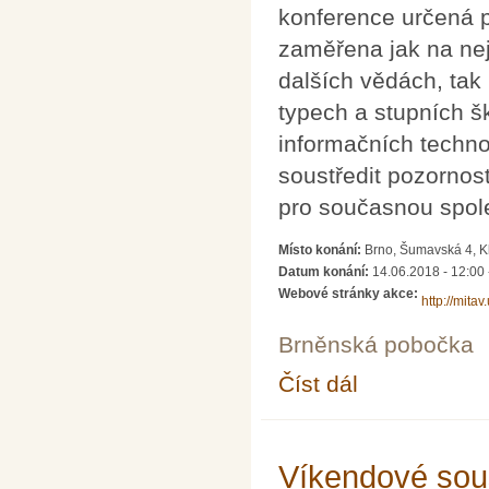
konference určená p
zaměřena jak na nej
dalších vědách, tak
typech a stupních šk
informačních techno
soustředit pozornos
pro současnou spol
Místo konání:
Brno, Šumavská 4, Kl
Datum konání:
14.06.2018 - 12:00
Webové stránky akce:
http://mitav
Brněnská pobočka
Číst dál
MITAV 2018
Víkendové sous