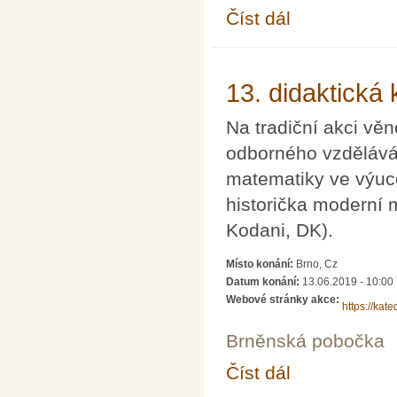
Číst dál
Math4U – Chceme (se)
13. didaktická
Na tradiční akci vě
odborného vzděláván
matematiky ve výuc
historička moderní m
Kodani, DK).
Místo konání:
Brno, Cz
Datum konání:
13.06.2019 - 10:00
Webové stránky akce:
https://kat
Brněnská pobočka
Číst dál
13. didaktická konfer