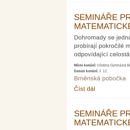
SEMINÁŘE P
MATEMATICK
Dohromady se jedná 
probírají pokročilé
odpovídající celost
Místo konání:
Učebna Gymnázia Brn
Datum konání:
3. 12.
Brněnská pobočka
Číst dál
SEMINÁŘE PRO ŘEŠ
SEMINÁŘE P
MATEMATICK