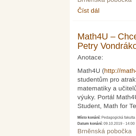
Číst dál
CLIL (Content and Lan
UK Praha)
Math4U – Chcem
Petry Vondrák
Anotace:
Math4U (
http://mat
studentům pro atrak
matematiky a učitel
výuky. Portál Math4U
Student, Math for T
Místo konání:
Pedagogická fakulta 
Datum konání:
09.10.2019 - 14:00
Brněnská pobočka