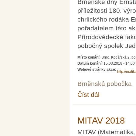
Brněnské dny Ernst
příležitosti 180. vý
chrlického rodáka
E
pořadatelem této akc
Přírodovědecké faku
pobočný spolek Jed
Místo konání:
Brno, Kotlářská 2, p
Datum konání:
15.03.2018 - 14:00
Webové stránky akce:
http://mati
Brněnská pobočka
Číst dál
Brněnské dny Ernsta
MITAV 2018
MITAV (Matematika, 