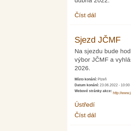
dubna 2022.
Číst dál
Cena České matemati
Sjezd JČMF
Na sjezdu bude hod
výbor JČMF a vyhlá
2026.
Místo konání:
Plzeň
Datum konání:
23.06.2022 - 10:00
Webové stránky akce:
http://www.
Ústředí
Číst dál
Sjezd JČMF