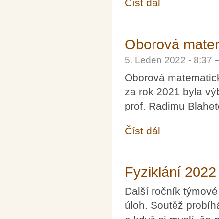
Číst dál
Statement of the Czec
situation
Oborová matem
5. Leden 2022 - 8:37
Oborová matematick
za rok 2021 byla v
prof. Radimu Blahet
Číst dál
Oborová matematická
Fyziklání 2022
Další ročník týmové
úloh. Soutěž probíh