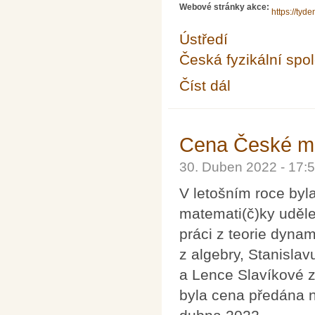
Webové stránky akce:
https://tyde
Ústředí
Česká fyzikální spo
Číst dál
Týden vědy na Jaderc
Cena České ma
30. Duben 2022 - 17
V letošním roce by
matemati(č)ky uděl
práci z teorie dyna
z algebry, Stanislav
a Lence Slavíkové z
byla cena předána 