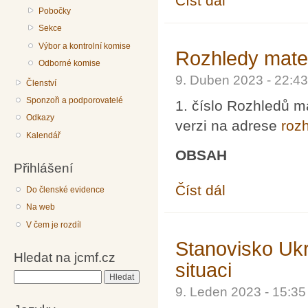
Číst dál
Pobočky
Sekce
Výbor a kontrolní komise
Rozhledy matem
Odborné komise
9. Duben 2023 - 22:
Členství
Sponzoři a podporovatelé
1. číslo Rozhledů m
Odkazy
verzi na adrese
rozh
Kalendář
OBSAH
Přihlášení
Číst dál
Rozhledy matematicko-
Do členské evidence
Na web
V čem je rozdíl
Stanovisko Ukr
Hledat na jcmf.cz
situaci
Hledat
9. Leden 2023 - 15:3