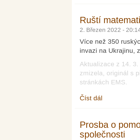
Ruští matemati
2. Březen 2022 - 20:
Více než 350 ruský
invazi na Ukrajinu, 
Aktualizace z 14. 3
zmizela, originál s
stránkách EMS.
Číst dál
Ruští matematici odsuz
Prosba o pomo
společnosti