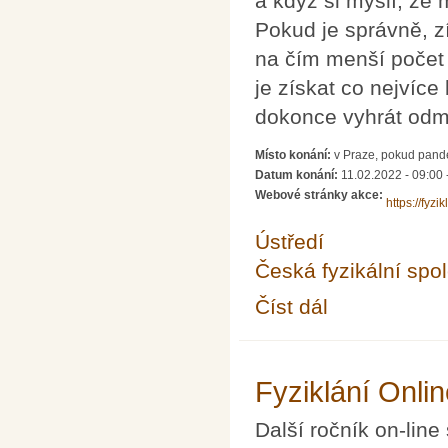
a když si myslí, že 
Pokud je správně, zí
na čím menší počet 
je získat co nejvíc
dokonce vyhrát odmě
Místo konání:
v Praze, pokud pand
Datum konání:
11.02.2022 -
09:00
Webové stránky akce:
https://fyzik
Ústředí
Česká fyzikální spo
Číst dál
Fyziklání 2022 – fyzi
Fyziklání Onli
Další ročník on-line