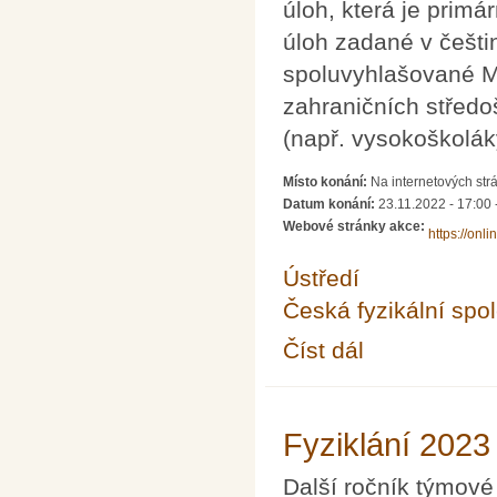
úloh, která je prim
úloh zadané v češtin
spoluvyhlašované M
zahraničních středo
(např. vysokoškoláky,
Místo konání:
Na internetových strá
Datum konání:
23.11.2022 -
17:00
Webové stránky akce:
https://onli
Ústředí
Česká fyzikální spo
Číst dál
Fyziklání Online 2022 
Fyziklání 2023
Další ročník týmové