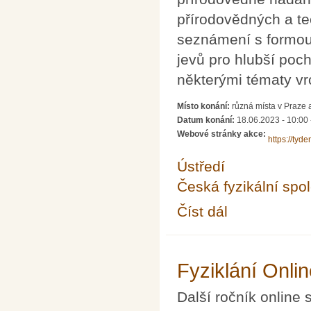
přírodovědných a te
seznámení s formo
jevů pro hlubší poc
některými tématy v
Místo konání:
různá místa v Praze 
Datum konání:
18.06.2023 - 10:00
Webové stránky akce:
https://tyde
Ústředí
Česká fyzikální spo
Číst dál
Týden vědy na Jaderc
Fyziklání Onli
Další ročník online 