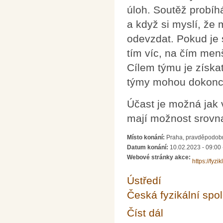
úloh. Soutěž probíh
a když si myslí, že 
odevzdat. Pokud je 
tím víc, na čím menš
Cílem týmu je získa
týmy mohou dokonce
Účast je možná jak v
mají možnost srovna
Místo konání:
Praha, pravděpodob
Datum konání:
10.02.2023 -
09:00
Webové stránky akce:
https://fyzik
Ústředí
Česká fyzikální spo
Číst dál
Fyziklání 2023 – fyzi