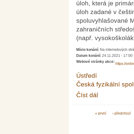
úloh, která je prim
úloh zadané v češtin
spoluvyhlašované M
zahraničních středo
(např. vysokoškoláky,
Místo konání:
Na internetových strá
Datum konání:
24.11.2021 -
17:00
Webové stránky akce:
https://onli
Ústředí
Česká fyzikální spo
Číst dál
Fyziklání Online 2021 
Stránky
« první
‹ předchozí