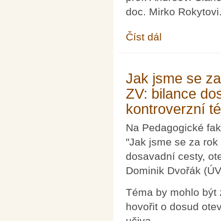
doc. Mirko Rokytovi
Číst dál
Oborová matematická
Jak jsme se za
ZV: bilance do
kontroverzní t
Na Pedagogické fak
"Jak jsme se za rok 
dosavadní cesty, ot
Dominik Dvořák (Ú
Téma by mohlo být z
hovořit o dosud ote
učiva.