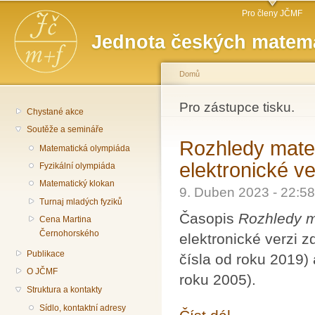
Hlavní menu
Př
Pro členy JČMF
hl
Jednota českých matema
o
Domů
Jste zde
Pro zástupce tisku.
Chystané akce
Soutěže a semináře
Rozhledy matem
Matematická olympiáda
elektronické ve
Fyzikální olympiáda
Matematický klokan
9. Duben 2023 - 22:
Turnaj mladých fyziků
Časopis
Rozhledy m
Cena Martina
Černohorského
elektronické verzi
Publikace
čísla od roku 2019)
O JČMF
roku 2005).
Struktura a kontakty
Sídlo, kontaktní adresy
Rozhledy matematicko-