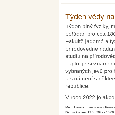
Týden vědy na
Týden plný fyziky, 
pořádán pro cca 180
Fakultě jaderné a f
přírodovědně nadan
studiu na přírodově
náplní je seznámen
vybraných jevů pro 
seznámení s někter
republice.
V roce 2022 je akc
Místo konání:
různá místa v Praze 
Datum konání:
19.06.2022 - 10:00