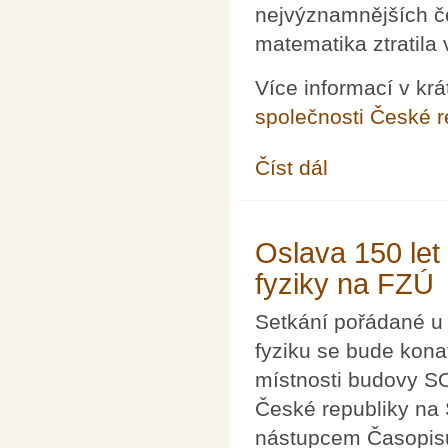
nejvýznamnějších č
matematika ztratila
Více informací v k
společnosti České r
Číst dál
Jan Nekovář (1963-2
Oslava 150 let
fyziky na FZÚ
Setkání pořádané u p
fyziku se bude kona
místnosti budovy S
České republiky na 
nástupcem Časopisu 