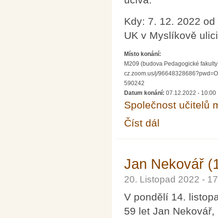
Kdy: 7. 12. 2022 od
UK v Myslíkově ulici
Místo konání:
M209 (budova Pedagogické fakulty UK
cz.zoom.us/j/96648328686?pwd=
590242
Datum konání:
07.12.2022 - 10:00
Společnost učitelů 
Číst dál
Jak jsme se za rok pos
Jan Nekovář (
20. Listopad 2022 - 
V pondělí 14. listo
59 let Jan Nekovář,