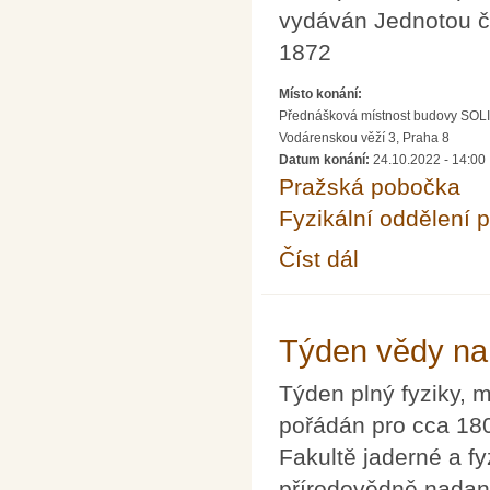
vydáván Jednotou č
1872
Místo konání:
Přednášková místnost budovy SOLID
Vodárenskou věží 3, Praha 8
Datum konání:
24.10.2022 - 14:00
Pražská pobočka
Fyzikální oddělení 
Číst dál
Oslava 150 let Časopi
Týden vědy na
Týden plný fyziky, 
pořádán pro cca 180
Fakultě jaderné a f
přírodovědně nadan