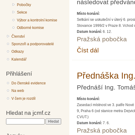
následovat předván
Pobočky
Sekce
Místo konání:
Setkání se uskuteční v úterý 6. pro
Výbor a kontrolní komise
Slovance 1999/2 v Praze 8. Vchod do
Odborné komise
Datum konání:
6. 12.
Členství
Pražská pobočka
Sponzoři a podporovatelé
Číst dál
Předvánoční výroční 
Odkazy
Kalendář
Přihlášení
Přednáška Ing.
Do členské evidence
Přednáší Ing. Tomá
Na web
V čem je rozdíl
Místo konání:
Zasedací místnost ve 3. patře Nové
9, Praha 6 (od stanice metra Dejvic
Hledat na jcmf.cz
CVUT.)
Hledat
Datum konání:
7. 6.
Pražská pobočka