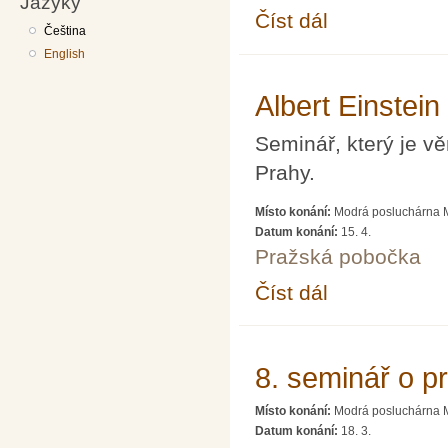
Jazyky
Číst dál
Přednáška Ing. Suka 
Čeština
English
Albert Einstei
Seminář, který je v
Prahy.
Místo konání:
Modrá posluchárna M
Datum konání:
15. 4.
Pražská pobočka
Číst dál
Albert Einstein a Pra
8. seminář o p
Místo konání:
Modrá posluchárna M
Datum konání:
18. 3.