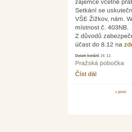
zájemce včetně přát
Setkání se uskutečn
VŠE Žižkov, nám. W.
místnost č. 403NB.
Z důvodů zabezpečen
účast do 8.12 na
zd
Datum konání:
16. 12.
Pražská pobočka
Číst dál
Výroční setkání člen
Stránky
« první