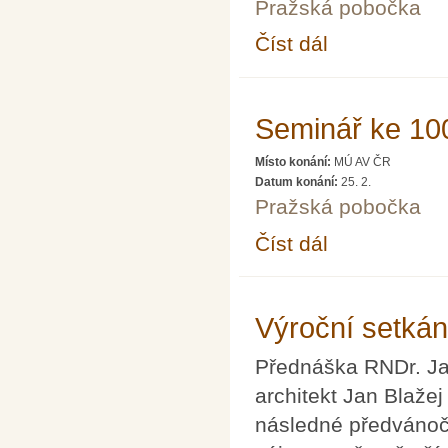
Pražská pobočka
Číst dál
8. seminář o pražském
Seminář ke 100
Místo konání:
MÚ AV ČR
Datum konání:
25. 2.
Pražská pobočka
Číst dál
Seminář ke 100. výroč
Výroční setká
Přednáška RNDr. Ja
architekt Jan Blaže
následné předvánočn