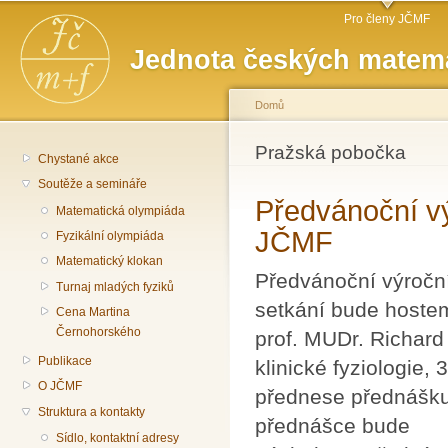
Hlavní menu
Př
Pro členy JČMF
hl
Jednota českých matema
o
Domů
Jste zde
Pražská pobočka
Chystané akce
Soutěže a semináře
Předvánoční vý
Matematická olympiáda
JČMF
Fyzikální olympiáda
Matematický klokan
Předvánoční výročn
Turnaj mladých fyziků
setkání bude hoste
Cena Martina
Černohorského
prof. MUDr. Richard
Publikace
klinické fyziologie, 
O JČMF
přednese přednášku:
Struktura a kontakty
přednášce bude
Sídlo, kontaktní adresy