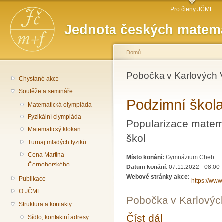
Hlavní menu
Př
Pro členy JČMF
hl
Jednota českých matema
o
Domů
Jste zde
Pobočka v Karlových 
Chystané akce
Soutěže a semináře
Podzimní škola
Matematická olympiáda
Fyzikální olympiáda
Popularizace matema
Matematický klokan
škol
Turnaj mladých fyziků
Cena Martina
Místo konání:
Gymnázium Cheb
Černohorského
Datum konání:
07.11.2022 - 08:00
Webové stránky akce:
Publikace
https://www
O JČMF
Pobočka v Karlovýc
Struktura a kontakty
Číst dál
Podzimní škola astron
Sídlo, kontaktní adresy