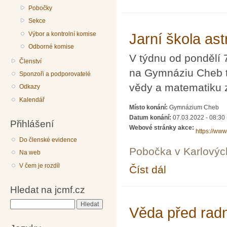
Pobočky
Sekce
Výbor a kontrolní komise
Jarní škola as
Odborné komise
V týdnu od pondělí 
Členství
na Gymnáziu Cheb t
Sponzoři a podporovatelé
vědy a matematiku z
Odkazy
Kalendář
Místo konání:
Gymnázium Cheb
Datum konání:
07.03.2022 - 08:30
Přihlášení
Webové stránky akce:
https://www
Do členské evidence
Pobočka v Karlovýc
Na web
V čem je rozdíl
Číst dál
Jarní škola astronomie
Hledat na jcmf.cz
Hledat
Věda před radn