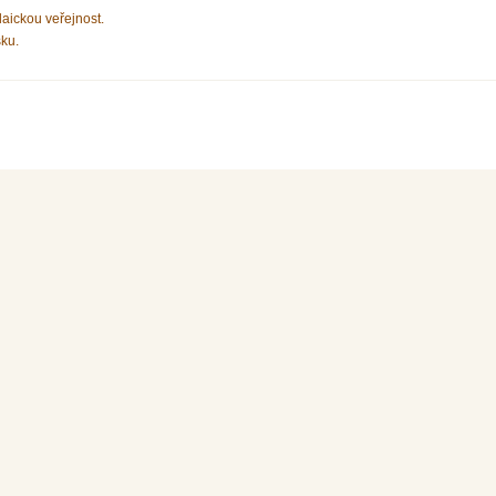
laickou veřejnost.
sku.