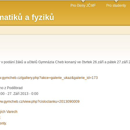
Přejít k
Pro členy JČMF
Pro studenty
hlavnímu
atiků a fyziků
obsahu
dy v podání žáků a učitelů Gymnázia Cheb konaný ve čtvrtek 26.září a pátek 27.září
ww.gymcheb.cz/gallery.php?akce=galerie_ukaz&galerie_id=173
ího z Poděbrad
0:00
-
27. Září 2013 - 0:00
www.gymcheb.cz/view.php?cisloclanku=2013090009
vých Varech
.
enty.