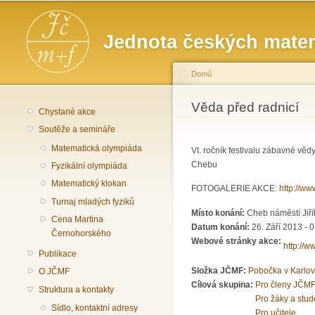
Hlavní menu
Jednota českých matem
Domů
Jste zde
Věda před radnicí
Chystané akce
Soutěže a semináře
Matematická olympiáda
VI. ročník festivalu zábavné vě
Chebu
Fyzikální olympiáda
Matematický klokan
FOTOGALERIE AKCE:
http://w
Turnaj mladých fyziků
Místo konání:
Cheb náměstí Jiř
Cena Martina
Datum konání:
26. Září 2013 - 
Černohorského
Webové stránky akce:
http://
Publikace
Složka JČMF:
Pobočka v Karlo
O JČMF
Cílová skupina:
Pro členy JČMF
Struktura a kontakty
Pro žáky a stud
Sídlo, kontaktní adresy
Pro učitele.