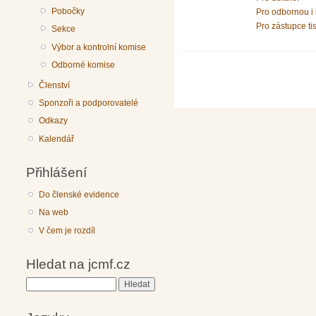
Pobočky
Pro odbornou i 
Pro zástupce ti
Sekce
Výbor a kontrolní komise
Odborné komise
Členství
Sponzoři a podporovatelé
Odkazy
Kalendář
Přihlášení
Do členské evidence
Na web
V čem je rozdíl
Hledat na jcmf.cz
Hledat