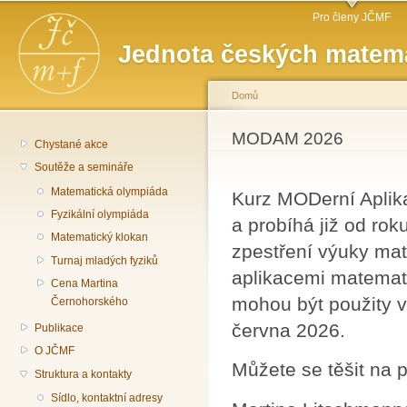
Hlavní menu
Př
Pro členy JČMF
hl
Jednota českých matema
o
Domů
Jste zde
MODAM 2026
Chystané akce
Soutěže a semináře
Matematická olympiáda
Kurz MODerní Aplika
Fyzikální olympiáda
a probíhá již od ro
Matematický klokan
zpestření výuky mat
Turnaj mladých fyziků
aplikacemi matemati
Cena Martina
mohou být použity v
Černohorského
června 2026.
Publikace
O JČMF
Můžete se těšit na 
Struktura a kontakty
Sídlo, kontaktní adresy