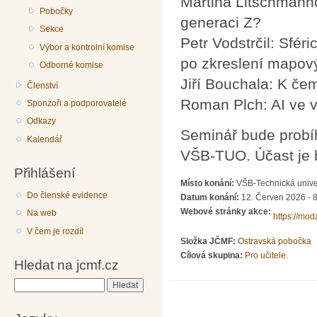
Martina Litschmannov
Pobočky
generaci Z?
Sekce
Petr Vodstrčil: Sfér
Výbor a kontrolní komise
po zkreslení mapový
Odborné komise
Jiří Bouchala: K če
Členství
Roman Plch: AI ve v
Sponzoři a podporovatelé
Odkazy
Seminář bude probíh
Kalendář
VŠB-TUO. Účast je 
Přihlášení
Místo konání:
VŠB-Technická univer
Do členské evidence
Datum konání:
12. Červen 2026 - 
Webové stránky akce:
Na web
https://mo
V čem je rozdíl
Složka JČMF:
Ostravská pobočka
Cílová skupina:
Pro učitele.
Hledat na jcmf.cz
Hledat