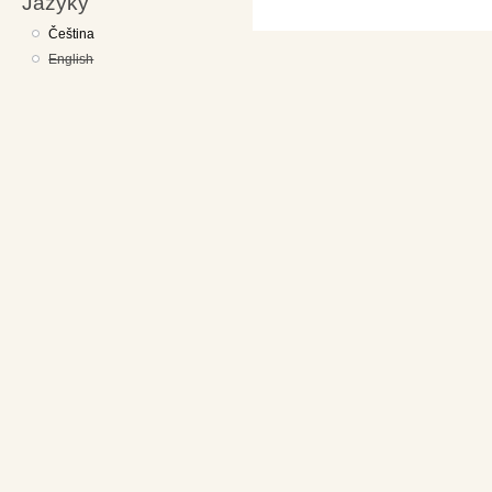
Jazyky
Čeština
English