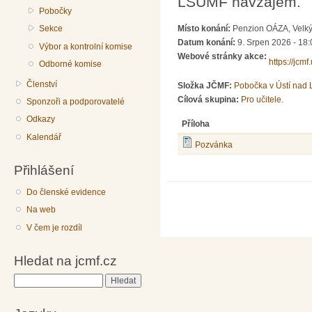
LŠUMF navzájem.
Pobočky
Sekce
Místo konání:
Penzion OÁZA, Velký
Datum konání:
9. Srpen 2026 - 18:
Výbor a kontrolní komise
Webové stránky akce:
https://jcm
Odborné komise
Členství
Složka JČMF:
Pobočka v Ústí nad
Cílová skupina:
Pro učitele.
Sponzoři a podporovatelé
Odkazy
Příloha
Kalendář
Pozvánka
Přihlášení
Do členské evidence
Na web
V čem je rozdíl
Hledat na jcmf.cz
Hledat