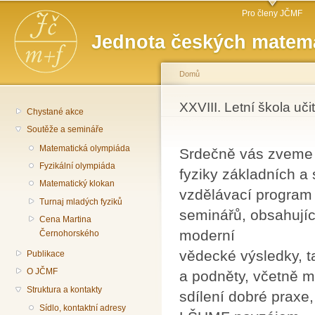
Hlavní menu
Př
Pro členy JČMF
hl
Jednota českých matema
o
Domů
Jste zde
XXVIII. Letní škola uči
Chystané akce
Soutěže a semináře
Matematická olympiáda
Srdečně vás zveme n
Fyzikální olympiáda
fyziky základních a
Matematický klokan
vzdělávací program
Turnaj mladých fyziků
seminářů, obsahují
Cena Martina
moderní
Černohorského
vědecké výsledky, t
Publikace
O JČMF
a podněty, včetně m
Struktura a kontakty
sdílení dobré praxe
Sídlo, kontaktní adresy