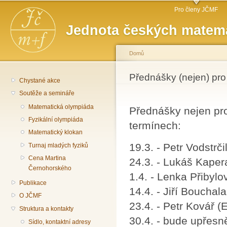
Hlavní menu
Př
Pro členy JČMF
hl
Jednota českých matema
o
Domů
Jste zde
Přednášky (nejen) pro
Chystané akce
Soutěže a semináře
Matematická olympiáda
Přednášky nejen pro
Fyzikální olympiáda
termínech:
Matematický klokan
19.3. - Petr Vodstrči
Turnaj mladých fyziků
Cena Martina
24.3. - Lukáš Kaper
Černohorského
1.4. - Lenka Přibylo
Publikace
14.4. - Jiří Bouchal
O JČMF
23.4. - Petr Kovář (
Struktura a kontakty
30.4. - bude upřesn
Sídlo, kontaktní adresy