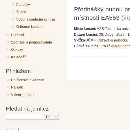
Pobočky
Přednášky budou pr
Sekce
místnosti EA553 (kr
Výbor a kontrolní komise
Odborné komise
Místo konání:
VŠB-Technická univer
Datum konání:
30. Duben 2026 - 1
Členství
Složka JČMF:
Ostravská pobočka
Sponzoři a podporovatelé
Cílová skupina:
Pro žáky a student
Odkazy
Kalendář
Přihlášení
Do členské evidence
Na web
V čem je rozdíl
Hledat na jcmf.cz
Hledat