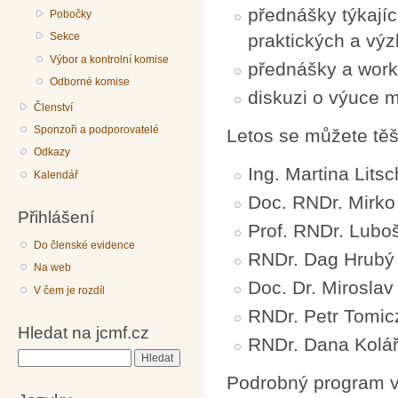
přednášky týkajíc
Pobočky
Sekce
praktických a vý
Výbor a kontrolní komise
přednášky a work
Odborné komise
diskuzi o výuce m
Členství
Sponzoři a podporovatelé
Letos se můžete těši
Odkazy
Ing. Martina Lit
Kalendář
Doc. RNDr. Mirko
Přihlášení
Prof. RNDr. Lubo
Do členské evidence
RNDr. Dag Hrubý
Na web
Doc. Dr. Miroslav
V čem je rozdíl
RNDr. Petr Tomic
Hledat na jcmf.cz
RNDr. Dana Kolář
Hledat
Podrobný program v