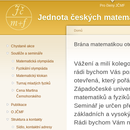
Hlavní menu
Př
Pro členy JČMF
hl
Jednota českých matema
o
Domů
Jste zde
Brána matematikou ot
Chystané akce
Soutěže a semináře
Matematická olympiáda
Vážení a milí koleg
Fyzikální olympiáda
rádi bychom Vás po
Matematický klokan
otevřená, který poř
Turnaj mladých fyziků
Západočeské univerz
Cena Martina
matematiků a fyziků 
Černohorského
Seminář je určen př
Publikace
O JČMF
základních a vysoký
Struktura a kontakty
Rádi bychom Vám na
Sídlo, kontaktní adresy