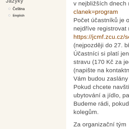
Jazyky
v nejbližších dnech
Čeština
clanek=program
English
Počet účastníků je 
nejdříve registrova
https://jcmf.zcu.cz
(nejpozději do 27. 
Účastníci si platí j
stravu (170 Kč za j
(napište na kontakt
Vám budou zaslány 
Pokud chcete navští
ubytování a jídlo, p
Budeme rádi, pokud 
kolegům.
Za organizační tým