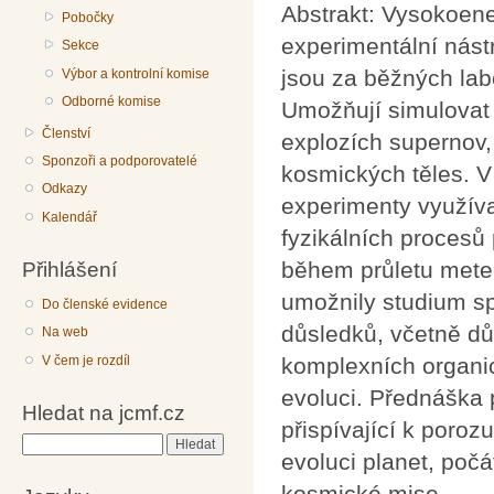
Abstrakt: Vysokoene
Pobočky
experimentální nást
Sekce
jsou za běžných lab
Výbor a kontrolní komise
Odborné komise
Umožňují simulovat a
Členství
explozích supernov,
Sponzoři a podporovatelé
kosmických těles. V
Odkazy
experimenty využíva
Kalendář
fyzikálních procesů
během průletu meteo
Přihlášení
umožnily studium sp
Do členské evidence
důsledků, včetně dů
Na web
V čem je rozdíl
komplexních organick
evoluci. Přednáška 
Hledat na jcmf.cz
přispívající k poro
Hledat
evoluci planet, počá
kosmické mise.