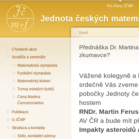
Hlavní menu
Př
Pro členy JČMF
hl
Jednota českých matema
o
Domů
Jste zde
Přednáška Dr. Martina
Chystané akce
zkumavce?
Soutěže a semináře
Matematická olympiáda
Fyzikální olympiáda
Vážené kolegyně a 
Matematický klokan
srdečně Vás zveme n
Turnaj mladých fyziků
pobočky Jednoty če
Cena Martina
hostem
Černohorského
RNDr. Martin Ferus
Publikace
AV ČR a bude mít p
O JČMF
Struktura a kontakty
Impakty asteroidů
Sídlo, kontaktní adresy