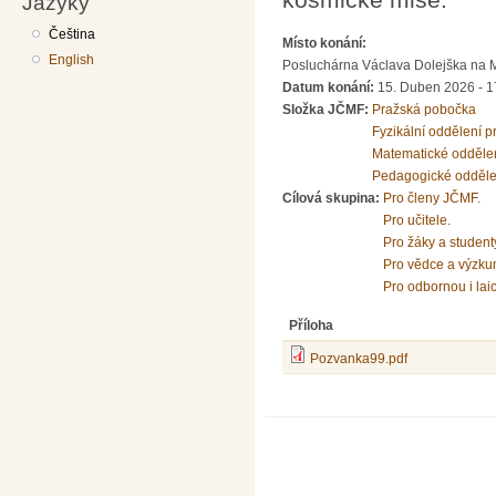
Jazyky
Čeština
Místo konání:
English
Posluchárna Václava Dolejška na Mat
Datum konání:
15. Duben 2026 - 1
Složka JČMF:
Pražská pobočka
Fyzikální oddělení 
Matematické odděle
Pedagogické odděle
Cílová skupina:
Pro členy JČMF.
Pro učitele.
Pro žáky a student
Pro vědce a výzku
Pro odbornou i lai
Příloha
Pozvanka99.pdf