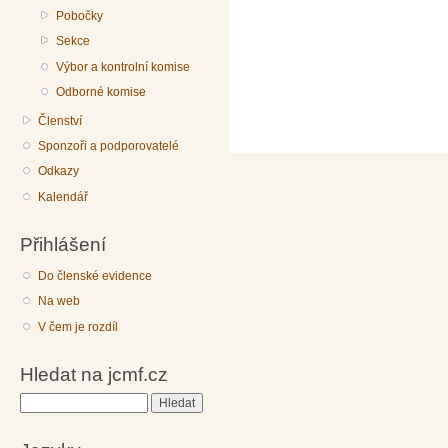
Pobočky
Sekce
Výbor a kontrolní komise
Odborné komise
Členství
Sponzoři a podporovatelé
Odkazy
Kalendář
Přihlášení
Do členské evidence
Na web
V čem je rozdíl
Hledat na jcmf.cz
Hledat