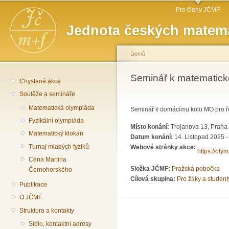
Hlavní menu
Př
Pro členy JČMF
hl
Jednota českých matema
o
Domů
Jste zde
Seminář k matematick
Chystané akce
Soutěže a semináře
Matematická olympiáda
Seminář k domácímu kolu MO pro řeši
Fyzikální olympiáda
Místo konání:
Trojanova 13, Praha
Matematický klokan
Datum konání:
14. Listopad 2025 -
Turnaj mladých fyziků
Webové stránky akce:
https://oly
Cena Martina
Složka JČMF:
Pražská pobočka
Černohorského
Cílová skupina:
Pro žáky a student
Publikace
O JČMF
Struktura a kontakty
Sídlo, kontaktní adresy