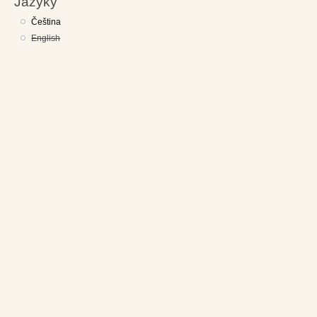
Jazyky
Čeština
English